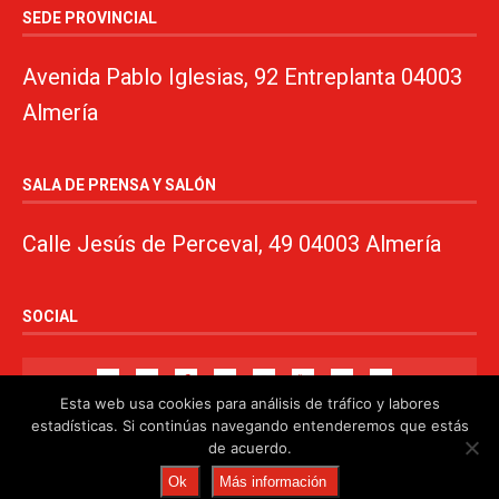
SEDE PROVINCIAL
Avenida Pablo Iglesias, 92 Entreplanta 04003
Almería
SALA DE PRENSA Y SALÓN
Calle Jesús de Perceval, 49 04003 Almería
SOCIAL
Esta web usa cookies para análisis de tráfico y labores
estadísticas. Si continúas navegando entenderemos que estás
de acuerdo.
© 2024. PSOE de Almería · 950750000 ·
www.psoealmeria.com
·
Ok
Más información
psoe@psoe-almeria.com
·
Aviso legal