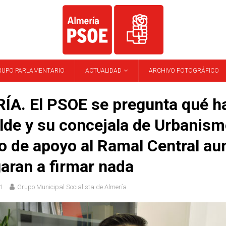
RUPO PARLAMENTARIO
ACTUALIDAD
ARCHIVO FOTOGRÁFICO
ÍA. El PSOE se pregunta qué h
alde y su concejala de Urbanis
o de apoyo al Ramal Central a
garan a firmar nada
1
Grupo Municipal Socialista de Almería