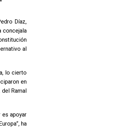
edro Díaz,
a concejala
onstitución
ernativo al
, lo cierto
iciparon en
a del Ramal
r es apoyar
Europa”, ha