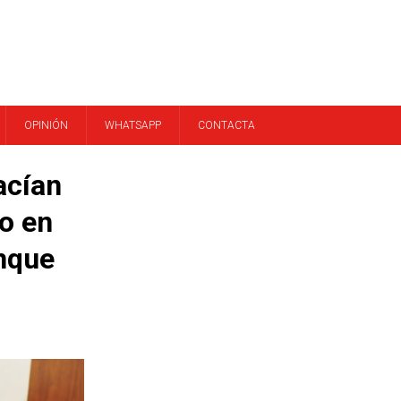
OPINIÓN
WHATSAPP
CONTACTA
acían
mo en
unque