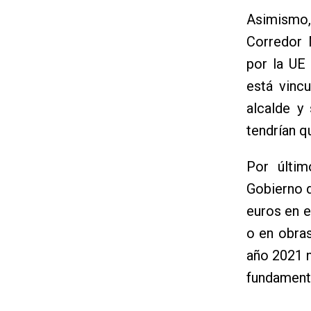
Asimismo,
Corredor M
por la UE
está vinc
alcalde y
tendrían q
Por últi
Gobierno d
euros en e
o en obras
año 2021 n
fundament