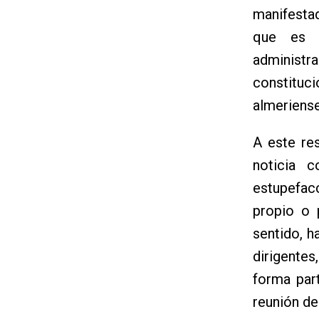
manifestad
que es t
administra
constituci
almeriense
A este re
noticia 
estupefac
propio o 
sentido, h
dirigente
forma par
reunión de