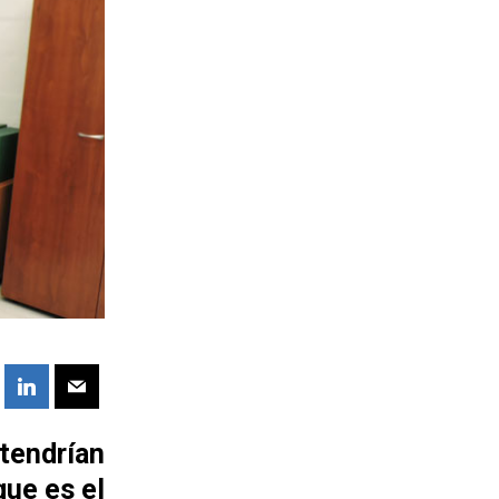
tendrían
que es el