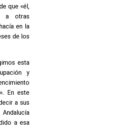
de que «él,
a a otras
hacía en la
eses de los
gimos esta
upación y
encimiento
». En este
decir a sus
 Andalucía
udido a esa