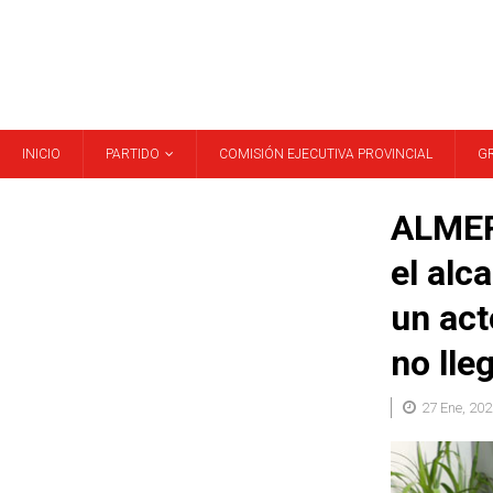
INICIO
PARTIDO
COMISIÓN EJECUTIVA PROVINCIAL
G
ALMER
el alc
un act
no lle
27 Ene, 202