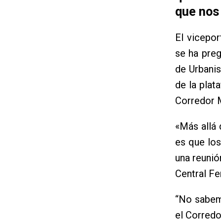
que nos 
El vicepo
se ha preg
de Urbani
de la plat
Corredor M
«Más allá 
es que los
una reunió
Central Fe
“No sabem
el Corredo