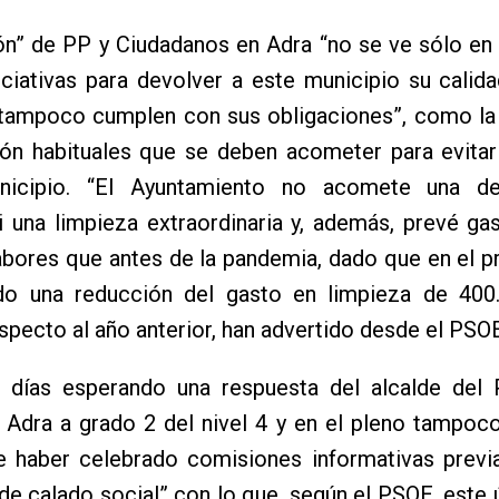
ón” de PP y Ciudadanos en Adra “no se ve sólo en 
iciativas para devolver a este municipio su calida
“tampoco cumplen con sus obligaciones”, como la 
ión habituales que se deben acometer para evitar
nicipio. “El Ayuntamiento no acomete una de
i una limpieza extraordinaria y, además, prevé g
abores que antes de la pandemia, dado que en el 
ado una reducción del gasto en limpieza de 400
pecto al año anterior, han advertido desde el PSOE
 días esperando una respuesta del alcalde del 
 Adra a grado 2 del nivel 4 y en el pleno tampoco
 haber celebrado comisiones informativas previa
de calado social” con lo que, según el PSOE, este