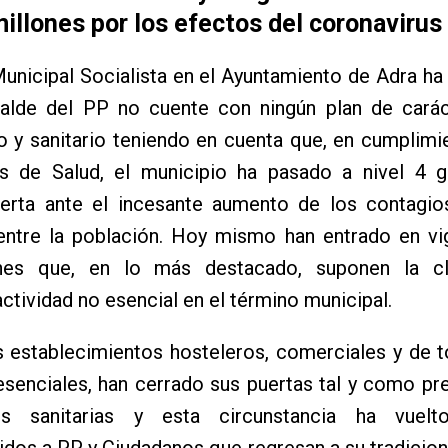
millones por los efectos del coronavirus
unicipal Socialista en el Ayuntamiento de Adra h
calde del PP no cuente con ningún plan de caráct
 y sanitario teniendo en cuenta que, en cumplimi
es de Salud, el municipio ha pasado a nivel 4 g
erta ante el incesante aumento de los contagios
entre la población. Hoy mismo han entrado en vi
ones que, en lo más destacado, suponen la c
actividad no esencial en el término municipal.
 establecimientos hosteleros, comerciales y de t
esenciales, han cerrado sus puertas tal y como pre
es sanitarias y esta circunstancia ha vuelt
dos a PP y Ciudadanos que regresan a su tradicion