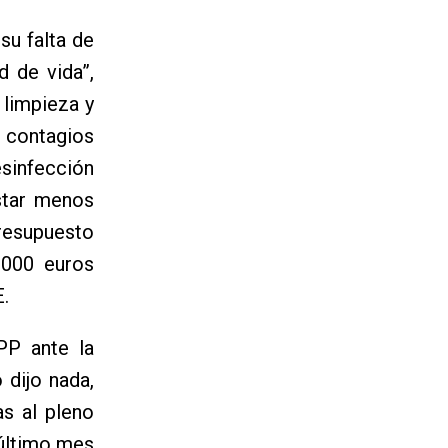
su falta de
d de vida”,
limpieza y
 contagios
sinfección
astar menos
presupuesto
.000 euros
.
PP ante la
 dijo nada,
s al pleno
 último mes