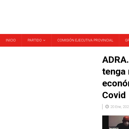
INICIO
PARTIDO
COMISIÓN EJECUTIVA PROVINCIAL
G
ADRA. 
tenga 
económ
Covid
20 Ene, 202