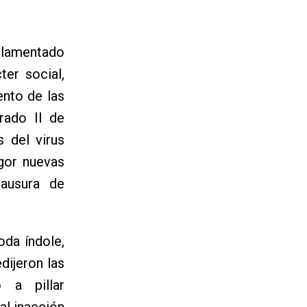
a lamentado
er social,
ento de las
rado II de
 del virus
gor nuevas
lausura de
oda índole,
dijeron las
o a pillar
al inacción