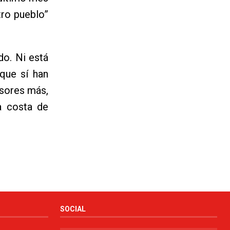
tro pueblo”
do. Ni está
 que sí han
esores más,
a costa de
SOCIAL