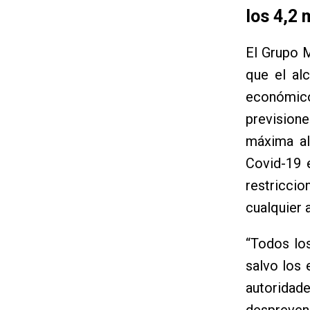
los 4,2 
El Grupo M
que el al
económico
prevision
máxima al
Covid-19 
restricci
cualquier 
“Todos los
salvo los 
autoridad
despreveni