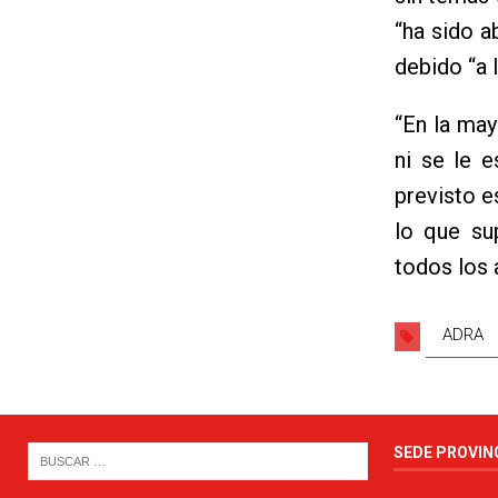
“ha sido a
debido “a 
“En la may
ni se le e
previsto e
lo que su
todos los 
ADRA
SEDE PROVIN