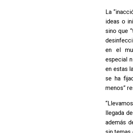
La “inacci
ideas o in
sino que 
desinfecc
en el mu
especial n
en estas l
se ha fij
menos” res
“Llevamos
llegada de
además de
sin temas 