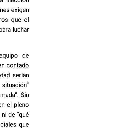
enes exigen
ros que el
para luchar
 equipo de
an contado
dad serían
 situación”
mada”. Sin
en el pleno
 ni de “qué
ciales que