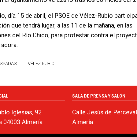
o, día 15 de abril, el PSOE de Vélez-Rubio participa
ión que tendrá lugar, a las 11 de la mañana, en las
nes del Río Chico, para protestar contra el proyect
radora.
ESPADAS
VÉLEZ RUBIO
CIAL
SALA DE PRENSA Y SALÓN
blo Iglesias, 92
Calle Jesús de Perceval
a 04003 Almería
Almería