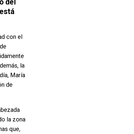
o del
está
ad con el
 de
didamente
Además, la
día, María
ón de
cabezada
do la zona
nas que,