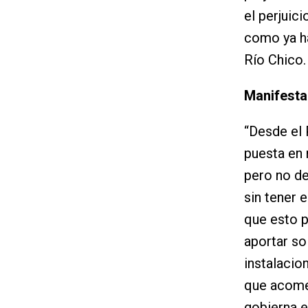
el perjuic
como ya ha
Río Chico.
Manifestac
“Desde el
puesta en 
pero no de
sin tener 
que esto p
aportar so
instalacio
que acome
gobierna e