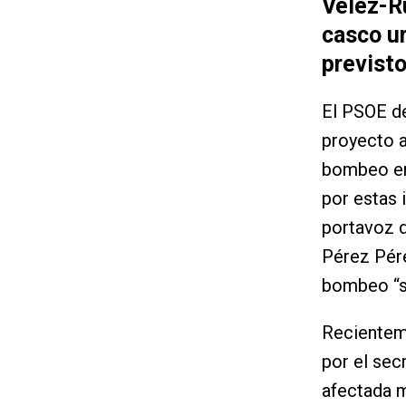
Vélez-Ru
casco u
previst
El PSOE de
proyecto a
bombeo en 
por estas 
portavoz d
Pérez Pére
bombeo “se
Recienteme
por el sec
afectada m