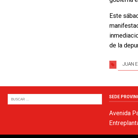
Este sábad
manifestac
inmediacio
de la depu
JUAN 
SEDE PROVIN
Avenida Pa
Entreplant