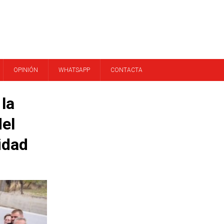
OPINIÓN
WHATSAPP
CONTACTA
la
el
idad