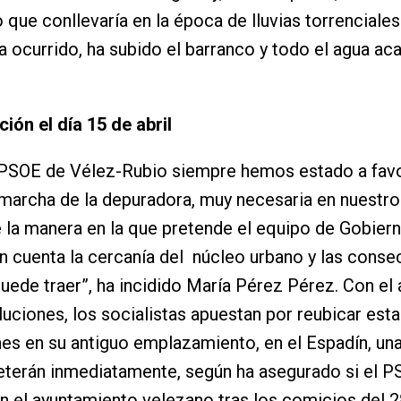
io que conllevaría en la época de lluvias torrenciale
 ocurrido, ha subido el barranco y todo el agua aca
ión el día 15 de abril
 PSOE de Vélez-Rubio siempre hemos estado a favo
marcha de la depuradora, muy necesaria en nuestro
 la manera en la que pretende el equipo de Gobiern
en cuenta la cercanía del núcleo urbano y las cons
uede traer”, ha incidido María Pérez Pérez. Con el
luciones, los socialistas apuestan por reubicar est
nes en su antiguo emplazamiento, en el Espadín, un
terán inmediatamente, según ha asegurado si el 
n el ayuntamiento velezano tras los comicios del 