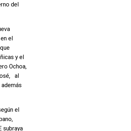
rno del
ueva
en el
 que
ñicas y el
ero Ochoa,
José, al
, además
según el
bano,
OE subraya