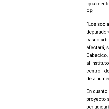
igualmente
PP.
“Los socia
depuradora
casco urb
afectará, 
Cabecico, 
al instit
centro de
de a numer
En cuanto 
proyecto s
perjudicar