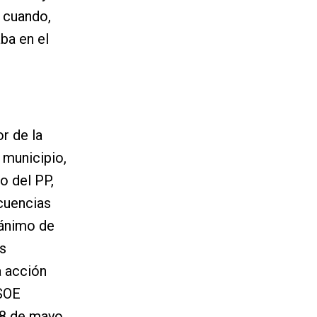
s cuando,
ba en el
r de la
 municipio,
o del PP,
ecuencias
 ánimo de
as
a acción
PSOE
28 de mayo.