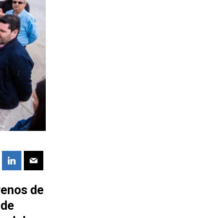
renos de
 de