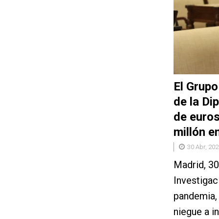
El Grupo
de la Di
de euros
millón e
30 Abr, 202
Madrid, 30
Investigac
pandemia, 
niegue a i