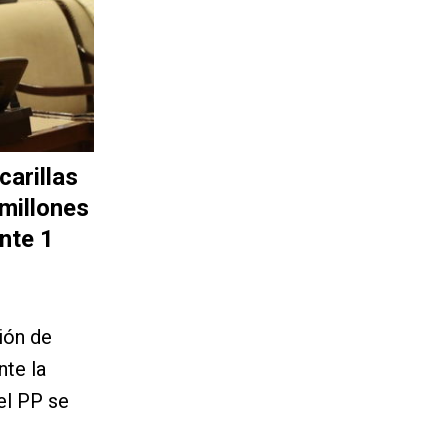
carillas
 millones
nte 1
ión de
nte la
el PP se