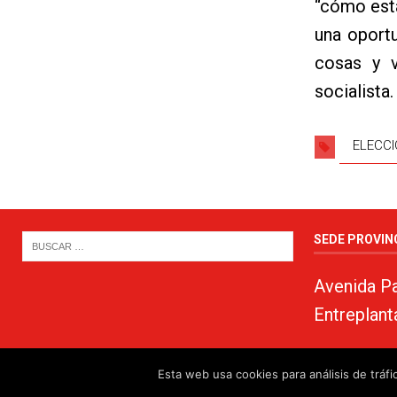
“cómo está
una oport
cosas y v
socialista.
ELECCI
SEDE PROVIN
Avenida Pa
Entreplant
Esta web usa cookies para análisis de trá
© 2024. PSOE de Almería · 950750000 ·
www.psoealmeria.com
·
psoe@psoe-