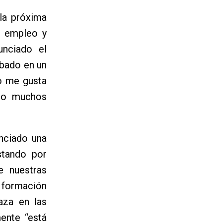
 la próxima
s, empleo y
unciado el
ábado en un
no me gusta
ido muchos
nciado una
stando por
e nuestras
e formación
aza en las
mente “está