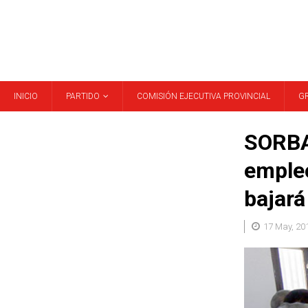
INICIO
PARTIDO
COMISIÓN EJECUTIVA PROVINCIAL
G
SORBA
empleo
bajará
17 May, 20