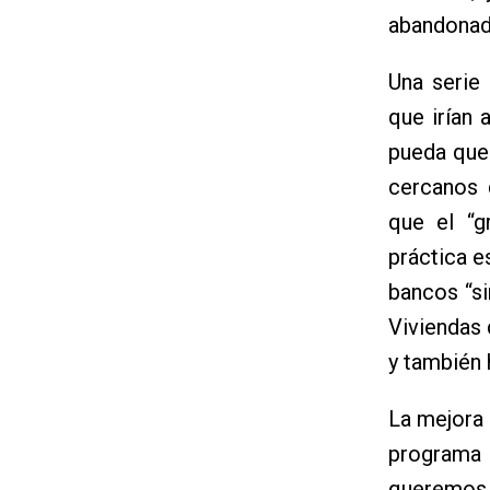
abandonad
Una serie
que irían 
pueda qued
cercanos 
que el “g
práctica e
bancos “si
Viviendas
y también 
La mejora 
programa 
queremos 