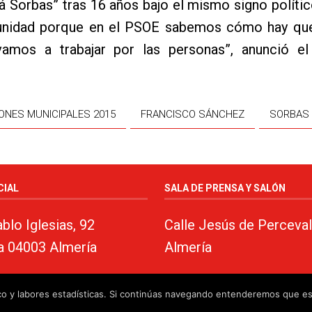
 Sorbas” tras 16 años bajo el mismo signo polític
unidad porque en el PSOE sabemos cómo hay que
amos a trabajar por las personas”, anunció el
ONES MUNICIPALES 2015
FRANCISCO SÁNCHEZ
SORBAS
CIAL
SALA DE PRENSA Y SALÓN
blo Iglesias, 92
Calle Jesús de Perceval
a 04003 Almería
Almería
fico y labores estadísticas. Si continúas navegando entenderemos que e
almeria.com
·
Aviso legal