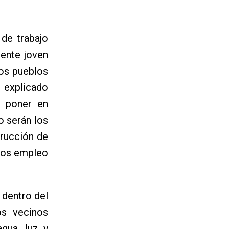
de trabajo
gente joven
ros pueblos
 explicado
e poner en
o serán los
trucción de
emos empleo
 dentro del
os vecinos
gua, luz y