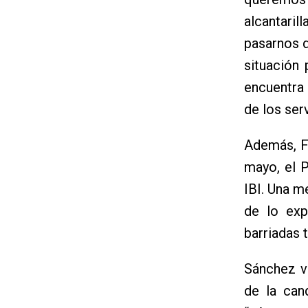
alcantari
pasarnos d
situación
encuentra 
de los ser
Además, F
mayo, el 
IBI. Una m
de lo exp
barriadas 
Sánchez v
de la cand