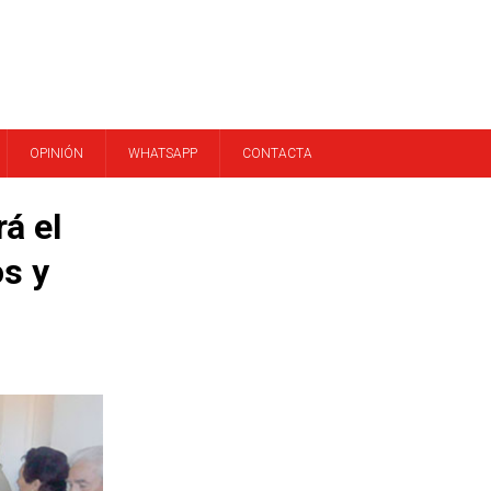
OPINIÓN
WHATSAPP
CONTACTA
á el
os y