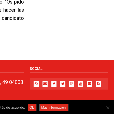
o. “Os pido
 hacer las
 candidato
SOCIAL
, 49 04003
stás de acuerdo.
Ok
Más información