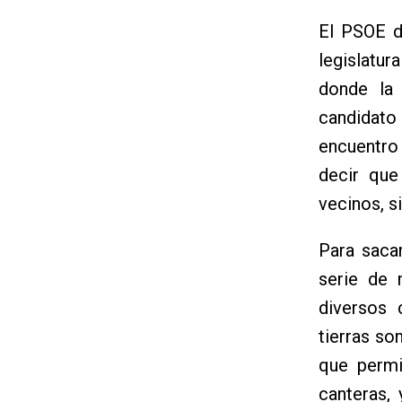
El PSOE d
legislatur
donde la 
candidato 
encuentro 
decir qu
vecinos, s
Para saca
serie de 
diversos 
tierras so
que permi
canteras, 