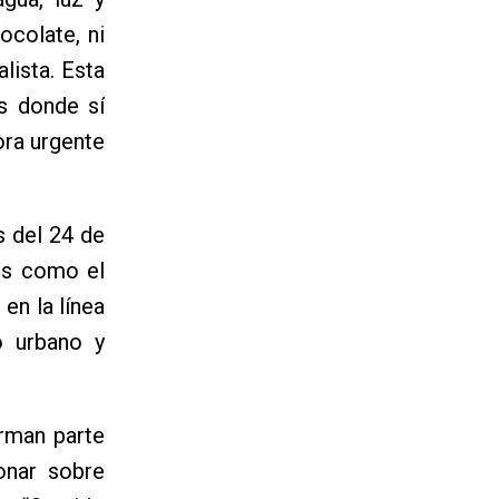
ocolate, ni
lista. Esta
s donde sí
ora urgente
s del 24 de
tos como el
en la línea
o urbano y
rman parte
ionar sobre