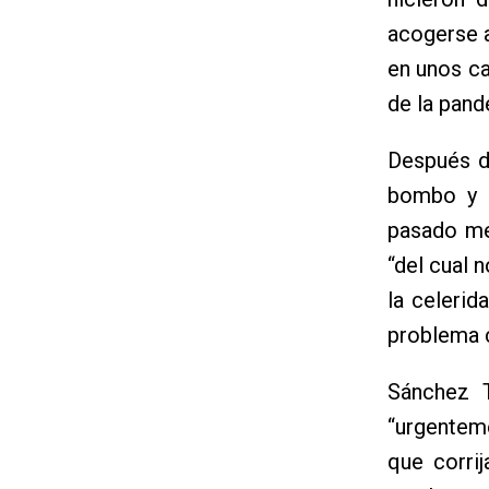
acogerse 
en unos c
de la pand
Después de
bombo y p
pasado me
“del cual 
la celerid
problema c
Sánchez T
“urgentem
que corri