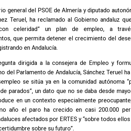
rio general del PSOE de Almería y diputado auton
hez Teruel, ha reclamado al Gobierno andaluz qu
con celeridad” un plan de empleo, a trav
ntos, que permita detener el crecimiento del des
gistrando en Andalucía.
egunta dirigida a la consejera de Empleo y formu
no del Parlamento de Andalucía, Sánchez Teruel h
sempleo se sitúa ya en la comunidad autónoma “
n de parados”, un dato que no se daba desde mayo
oduce en un contexto especialmente preocupante
imo año el paro ha crecido en casi 200.000 per
daluces afectados por ERTES y “sobre todos ellos
ertidumbre sobre su futuro”.