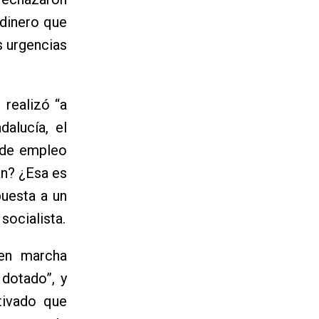
 dinero que
s urgencias
 realizó “a
alucía, el
 de empleo
an? ¿Esa es
puesta a un
socialista.
 en marcha
dotado”, y
tivado que