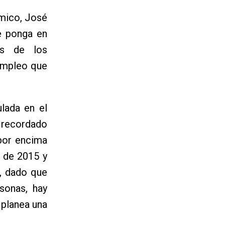
ómico, José
e ponga en
és de los
empleo que
lada en el
a recordado
por encima
 de 2015 y
, dado que
sonas, hay
 planea una