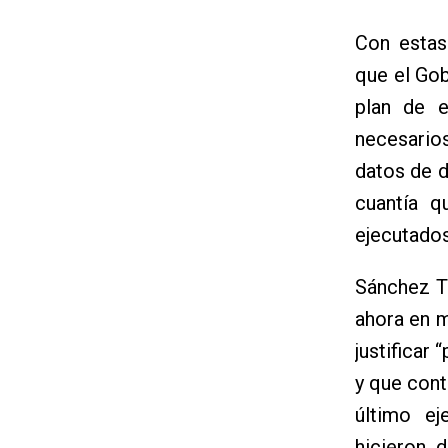
Con estas
que el Gob
plan de 
necesario
datos de 
cuantía q
ejecutados
Sánchez T
ahora en m
justificar
y que con
último ej
hicieron 