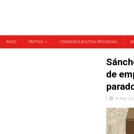
INICIO
PARTIDO
COMISIÓN EJECUTIVA PROVINCIAL
G
Sánche
de emp
parado
25 Mar, 20