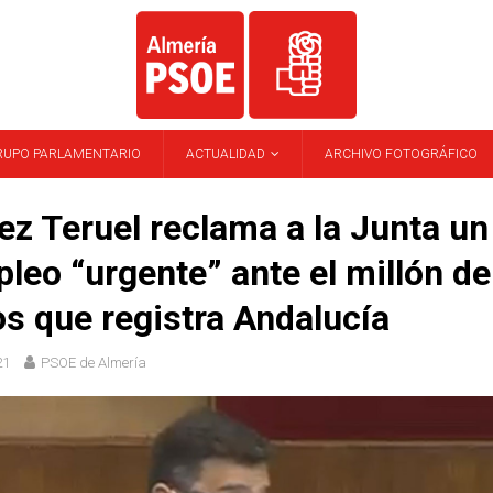
RUPO PARLAMENTARIO
ACTUALIDAD
ARCHIVO FOTOGRÁFICO
z Teruel reclama a la Junta un
leo “urgente” ante el millón de
s que registra Andalucía
21
PSOE de Almería