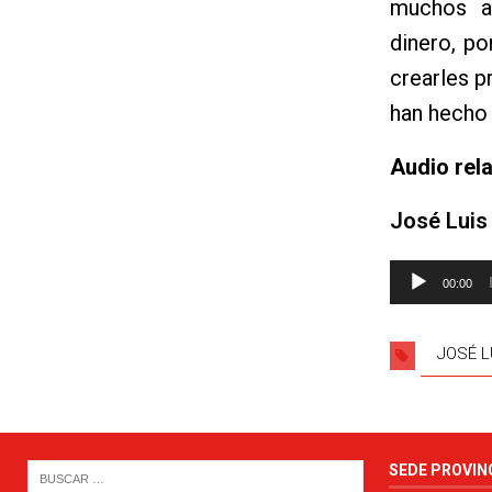
muchos a
dinero, p
crearles p
han hecho 
Audio rel
José Luis
Reproductor
00:00
de
audio
JOSÉ L
SEDE PROVIN