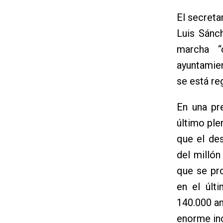
El secreta
Luis Sánc
marcha “
ayuntamie
se está re
En una pr
último ple
que el de
del milló
que se pr
en el últ
140.000 an
enorme inc