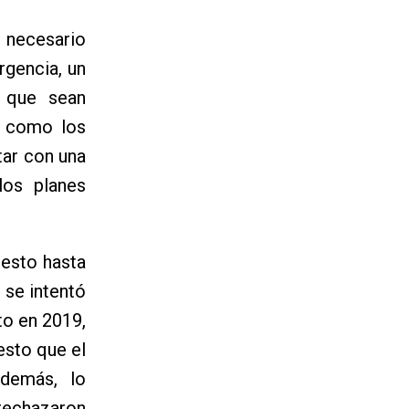
o necesario
rgencia, un
 que sean
a, como los
tar con una
los planes
uesto hasta
 se intentó
to en 2019,
sto que el
Además, lo
rechazaron