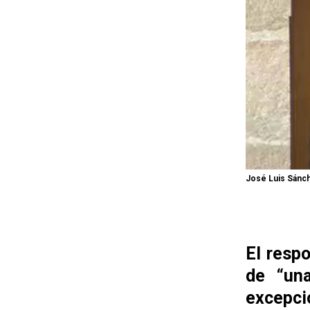
José Luis Sánch
El resp
de “una
excepci