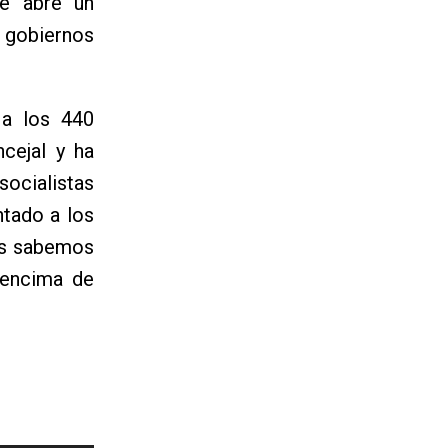
se abre un
 gobiernos
 a los 440
cejal y ha
cialistas
ntado a los
tas sabemos
 encima de