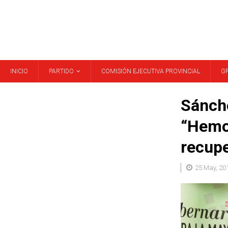
INICIO
PARTIDO
COMISIÓN EJECUTIVA PROVINCIAL
G
Sánche
“Hemo
recupe
25 May, 20