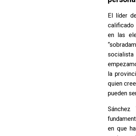
El líder d
calificado
en las el
“sobradam
socialist
empezamos
la provinc
quien cree
pueden sen
Sánchez 
fundamenta
en que ha