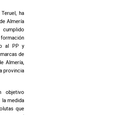
 Teruel, ha
 de Almería
n cumplido
 formación
co al PP y
omarcas de
de Almería,
a provincia
 objetivo
n la medida
olutas que