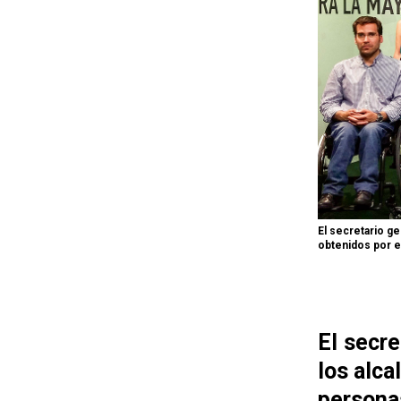
El secretario g
obtenidos por e
El secr
los alca
persona