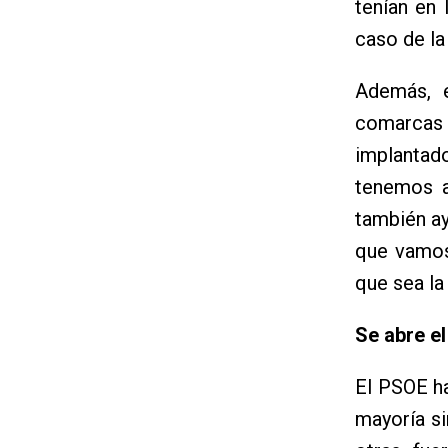
tenían en 
caso de la
Además, 
comarcas d
implantad
tenemos a
también a
que vamos
que sea la
Se abre el
El PSOE ha
mayoría si