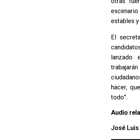
otras fue
escenario
estables y
El secret
candidato
lanzado 
trabajará
ciudadanos
hacer, qu
todo”.
Audio rel
José Luis