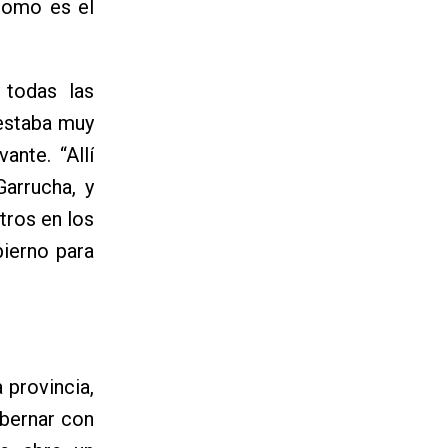
 como es el
todas las
 estaba muy
nte. “Allí
arrucha, y
tros en los
bierno para
 provincia,
obernar con