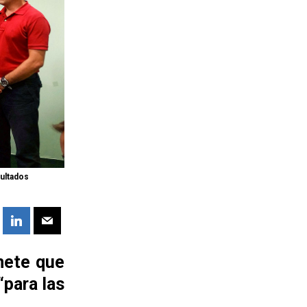
sultados
mete que
“para las