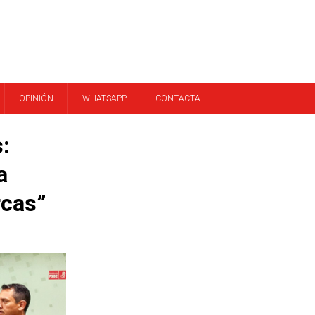
OPINIÓN
WHATSAPP
CONTACTA
:
a
rcas”