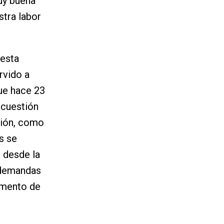
uy buena
stra labor
uesta
rvido a
que hace 23
 cuestión
tión, como
s se
 desde la
 demandas
umento de