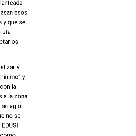
planteada
 pasan esos
s y que se
ruta
etarios
alizar y
mínimo” y
con la
 a la zona
 arreglo.
ue no se
a EDUSI
o como