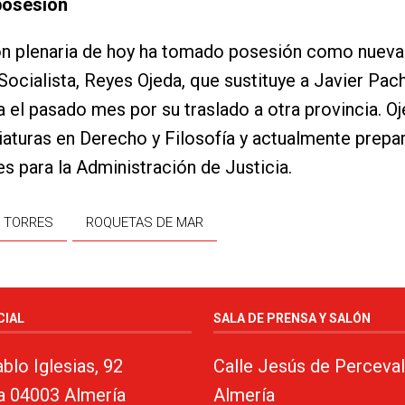
posesión
ón plenaria de hoy ha tomado posesión como nueva
Socialista, Reyes Ojeda, que sustituye a Javier Pac
a el pasado mes por su traslado a otra provincia. Oj
iaturas en Derecho y Filosofía y actualmente prepa
s para la Administración de Justicia.
L TORRES
ROQUETAS DE MAR
CIAL
SALA DE PRENSA Y SALÓN
blo Iglesias, 92
Calle Jesús de Perceval
a 04003 Almería
Almería