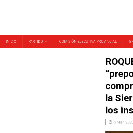
INICIO
PARTIDO
COMISIÓN EJECUTIVA PROVINCIAL
G
ROQUET
“prepo
compro
la Sie
los in
6 Mar, 202