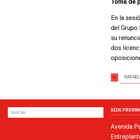
Toma de 
En la sesi
del Grupo 
su renunci
dos licenc
oposicione
RAFAE
SEDE PROVIN
Avenida Pa
Entreplant