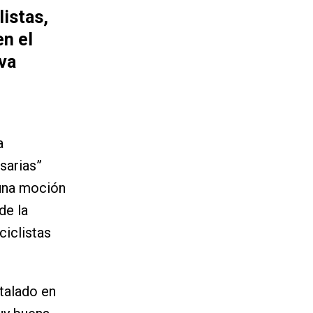
istas,
en el
va
a
sarias”
 una moción
de la
ciclistas
talado en