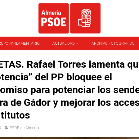
RUPO PARLAMENTARIO
ACTUALIDAD
ARCHIVO FOTOGRÁFICO
AS. Rafael Torres lamenta qu
tencia” del PP bloquee el
miso para potenciar los send
rra de Gádor y mejorar los acce
stitutos
5
PSOE de Almería