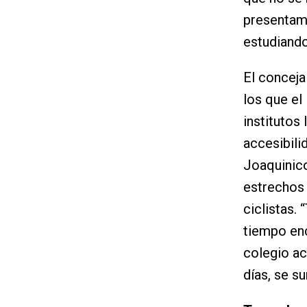
presentamo
estudiando
El conceja
los que el
institutos
accesibili
Joaquinic
estrechos 
ciclistas.
tiempo enc
colegio ac
días, se s