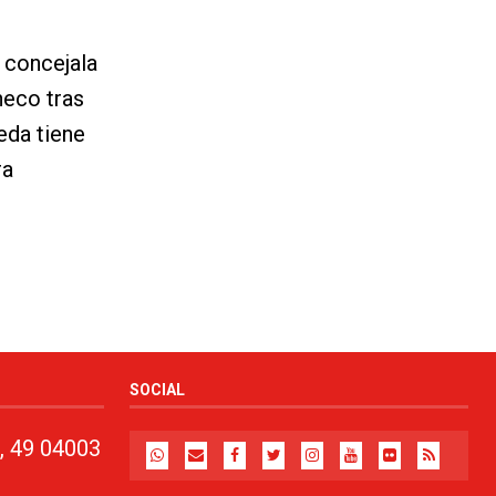
 concejala
heco tras
eda tiene
ra
SOCIAL
, 49 04003