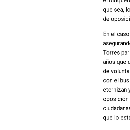
el bloqueo
que sea, l
de oposici
En el caso
asegurando
Torres par
años que d
de volunta
con el bus
eternizan 
oposición
ciudadanas
que lo est