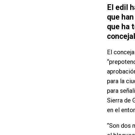
El edil 
que han 
que ha 
concejal
El conceja
“prepotenc
aprobación
para la ci
para señal
Sierra de 
en el entor
“Son dos m