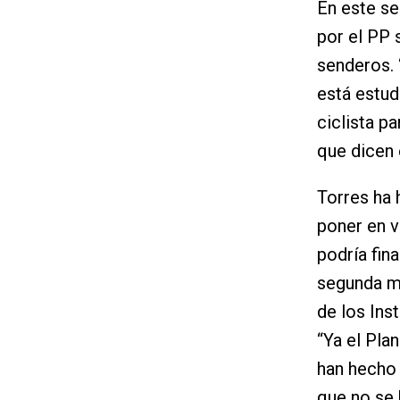
En este se
por el PP 
senderos. 
está estud
ciclista p
que dicen 
Torres ha 
poner en v
podría fin
segunda mo
de los Ins
“Ya el Pla
han hecho 
que no se 