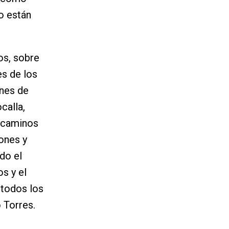
o están
os, sobre
es de los
ones de
calla,
 caminos
ones y
do el
s y el
 todos los
o Torres.