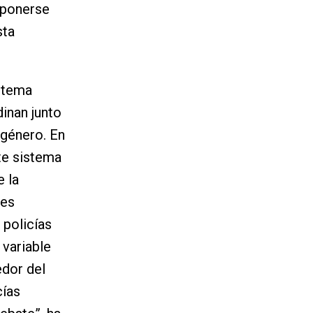
“ponerse
sta
istema
dinan junto
 género. En
te sistema
e la
des
 policías
 variable
edor del
cías