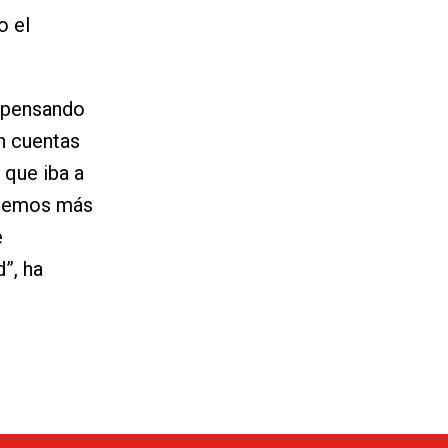
o el
, pensando
n cuentas
que iba a
tenemos más
e
”, ha