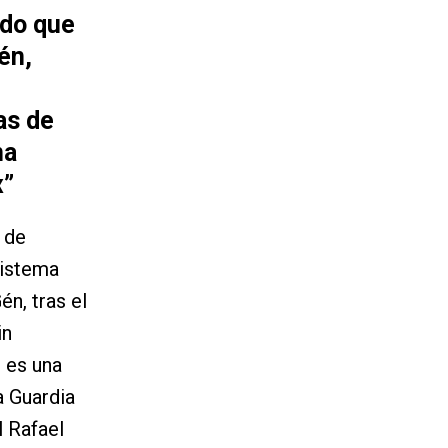
ado que
én,
as de
na
x”
 de
sistema
n, tras el
in
 es una
a Guardia
l Rafael