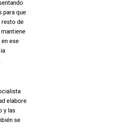
esentando
s para que
 resto de
e mantiene
r en ese
ia
.
cialista
dad elabore
 y las
mbién se