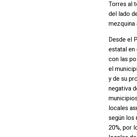
Torres al 
del lado d
mezquina a
Desde el P
estatal en 
con las po
el municip
y de su pr
negativa d
municipios
locales as
según los 
20%, por l