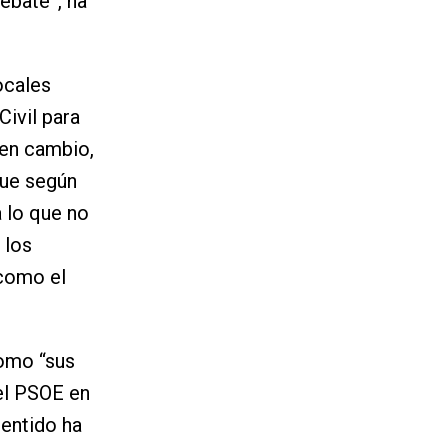
ebate”, ha
ocales
Civil para
 en cambio,
que según
a lo que no
 los
 como el
como “sus
el PSOE en
sentido ha