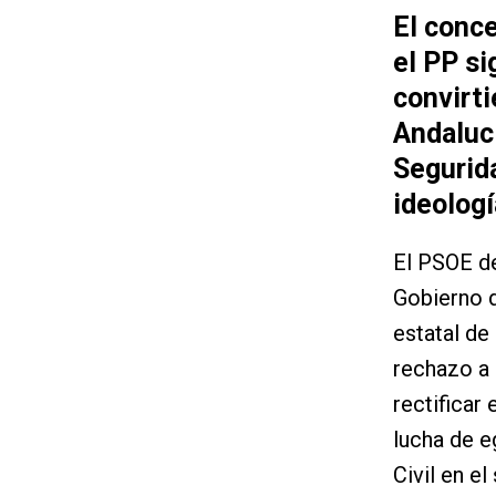
El conce
el PP si
convirt
Andalucí
Segurid
ideologí
El PSOE d
Gobierno d
estatal de
rechazo a 
rectificar
lucha de e
Civil en e