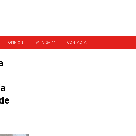
OPINIÓN
WHATSAPP
CONTACTA
a
ía
 de