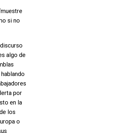
 “muestre
mo si no
 discurso
es algo de
mblas
s hablando
abajadores
lerta por
sto en la
de los
Europa o
sus