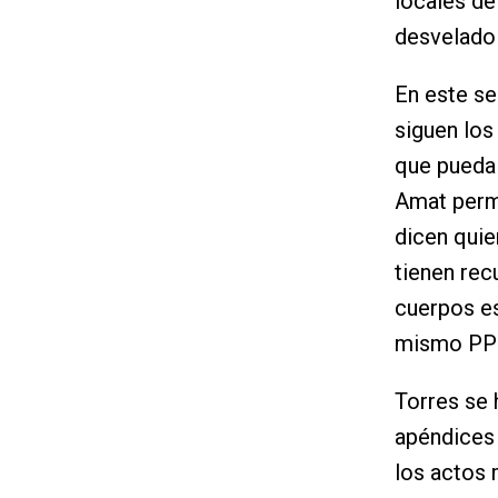
locales de
desvelado 
En este se
siguen los
que pueda 
Amat permi
dicen quie
tienen rec
cuerpos es
mismo PP r
Torres se 
apéndices 
los actos 