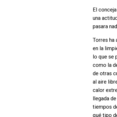
El conceja
una actitu
pasara nad
Torres ha 
en la limp
lo que se
como la de
de otras c
al aire li
calor extr
llegada de
tiempos de
qué tipo d