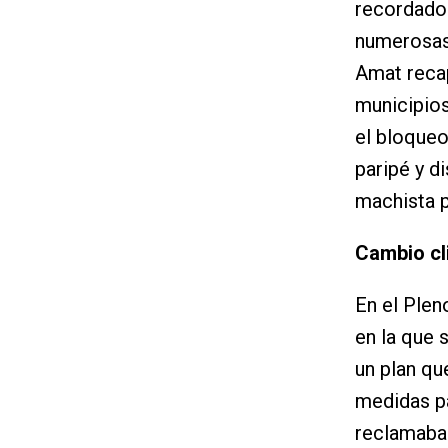
recordado
numerosas 
Amat recap
municipios
el bloqueo
paripé y d
machista pa
Cambio cl
En el Plen
en la que 
un plan qu
medidas pa
reclamaba 