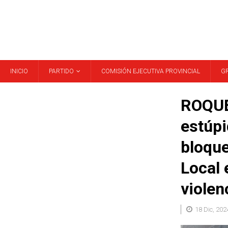
INICIO
PARTIDO
COMISIÓN EJECUTIVA PROVINCIAL
G
ROQUE
estúp
bloque
Local 
violen
18 Dic, 202