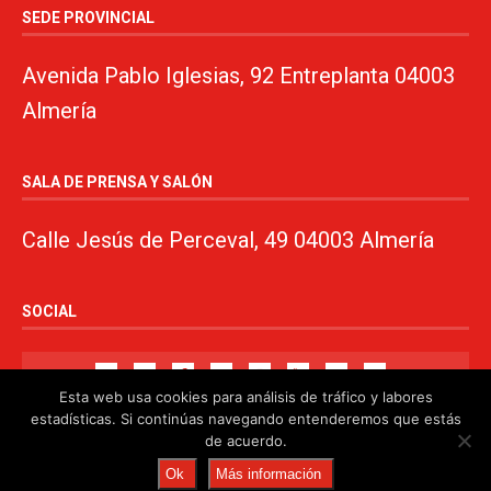
SEDE PROVINCIAL
Avenida Pablo Iglesias, 92 Entreplanta 04003
Almería
SALA DE PRENSA Y SALÓN
Calle Jesús de Perceval, 49 04003 Almería
SOCIAL
Esta web usa cookies para análisis de tráfico y labores
estadísticas. Si continúas navegando entenderemos que estás
de acuerdo.
© 2024. PSOE de Almería · 950750000 ·
www.psoealmeria.com
·
Ok
Más información
psoe@psoe-almeria.com
·
Aviso legal