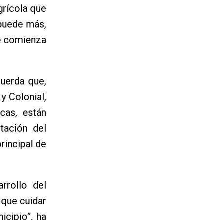
grícola que
 puede más,
ue comienza
cuerda que,
y Colonial,
cas, están
tación del
rincipal de
rrollo del
 que cuidar
icipio”, ha