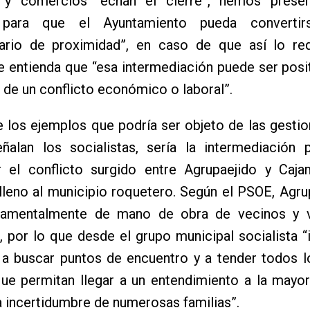
 y comercios “echan el cierre”, hemos prese
va para que el Ayuntamiento pueda converti
iario de proximidad”, en caso de que así lo req
e entienda que “esa intermediación puede ser posit
 de un conflicto económico o laboral”.
e los ejemplos que podría ser objeto de las gesti
señalan los socialistas, sería la intermediación
r el conflicto surgido entre Agrupaejido y Caja
lleno al municipio roquetero. Según el PSOE, Agru
damentalmente de mano de obra de vecinos y 
 por lo que desde el grupo municipal socialista 
s a buscar puntos de encuentro y a tender todos 
que permitan llegar a un entendimiento a la mayo
a incertidumbre de numerosas familias”.