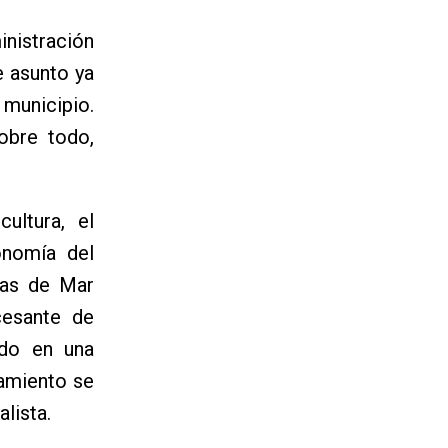
inistración
e asunto ya
 municipio.
obre todo,
ultura, el
onomía del
tas de Mar
cesante de
ndo en una
tamiento se
alista.