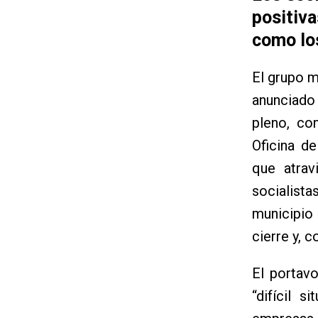
positiv
como lo
El grupo m
anunciado
pleno, co
Oficina de
que atrav
socialist
municipio
cierre y, c
El portavo
“difícil 