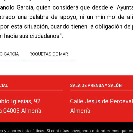
anolo García, quien considera que desde el Ayunt
trado una palabra de apoyo, ni un mínimo de ali
por esta situación, cuando tienen la obligación de 
 hacia sus ciudadanos”.
O GARCÍA
ROQUETAS DE MAR
CIAL
SALA DE PRENSA Y SALÓN
blo Iglesias, 92
Calle Jesús de Perceval
a 04003 Almería
Almería
fico y labores estadísticas. Si continúas navegando entenderemos que e