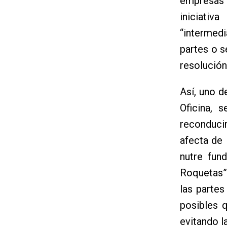
empresas
iniciati
“intermed
partes o s
resolución
Así, uno d
Oficina, 
reconduci
afecta de 
nutre fun
Roquetas”,
las parte
posibles 
evitando l