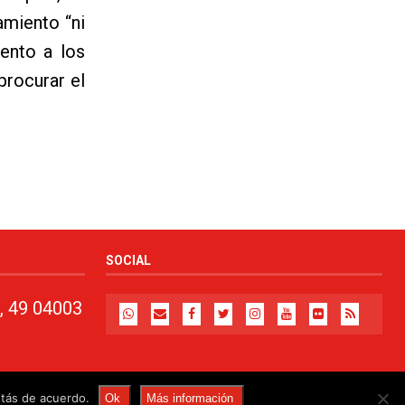
amiento “ni
ento a los
procurar el
SOCIAL
, 49 04003
stás de acuerdo.
Ok
Más información