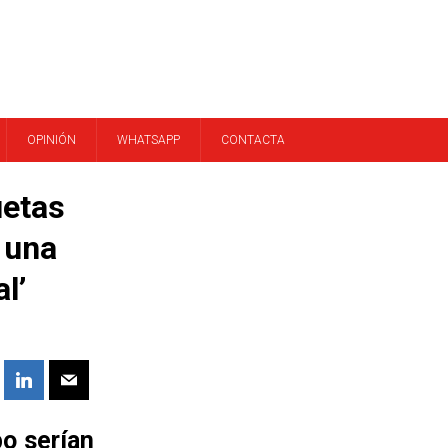
OPINIÓN
WHATSAPP
CONTACTA
etas
 una
l’
po serían