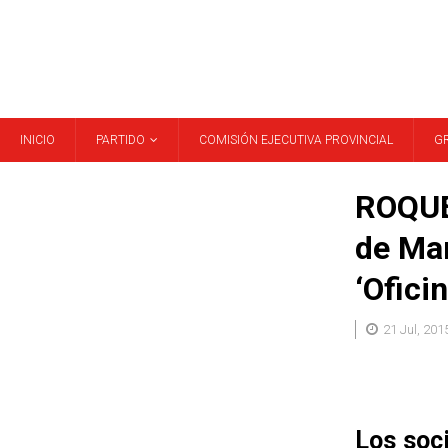
INICIO
PARTIDO
COMISIÓN EJECUTIVA PROVINCIAL
G
ROQUE
de Mar
‘Ofici
21 Jul, 201
Los soci