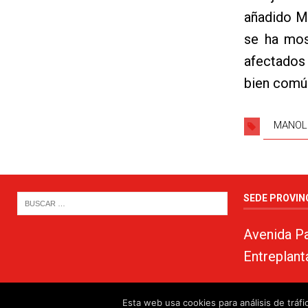
añadido M
se ha mos
afectados 
bien común
MANOL
SEDE PROVIN
Avenida Pa
Entreplant
Esta web usa cookies para análisis de trá