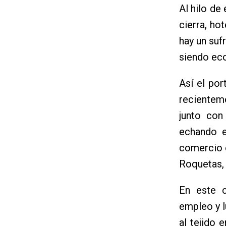
Al hilo de
cierra, h
hay un suf
siendo eco
Así el por
recienteme
junto con
echando e
comercio e
Roquetas, 
En este c
empleo y l
al tejido 