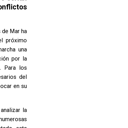
nflictos
s de Mar ha
el próximo
marcha una
ción por la
. Para los
sarios del
ocar en su
analizar la
 numerosas