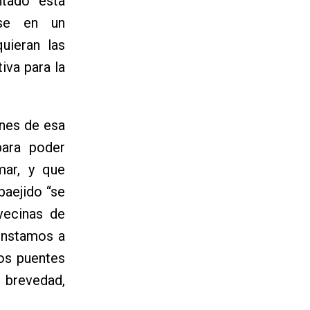
ntado esta
rse en un
uieran las
iva para la
ones de esa
 para poder
mar, y que
paejido “se
vecinas de
“instamos a
los puentes
r brevedad,