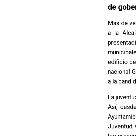
de gober
Más de vec
a la Alca
presenta
municipal
edificio d
nacional G
a la cand
La juventu
Así, desd
Ayuntamie
Juventud, 
los presen