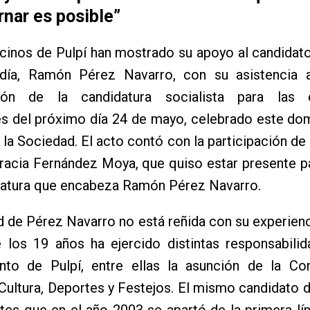
nar es posible”
inos de Pulpí han mostrado su apoyo al candidato
ldía, Ramón Pérez Navarro, con su asistencia 
ción de la candidatura socialista para las 
es del próximo día 24 de mayo, celebrado este do
e la Sociedad. El acto contó con la participación de 
racia Fernández Moya, que quiso estar presente p
idatura que encabeza Ramón Pérez Navarro.
d de Pérez Navarro no está reñida con su experienci
e los 19 años ha ejercido distintas responsabili
nto de Pulpí, entre ellas la asunción de la Con
Cultura, Deportes y Festejos. El mismo candidato d
tes que en el año 2003 se apartó de la primera lín