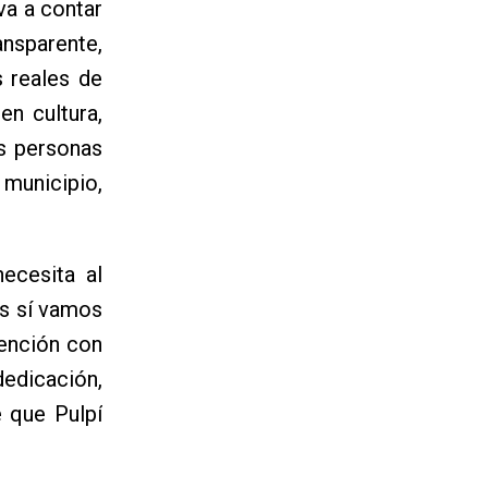
va a contar
ansparente,
 reales de
en cultura,
as personas
 municipio,
ecesita al
os sí vamos
rvención con
dedicación,
e que Pulpí