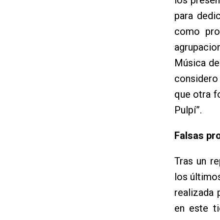
para dedi
como prof
agrupacio
Música de
considero
que otra 
Pulpí”.
Falsas pr
Tras un r
los último
realizada
en este t