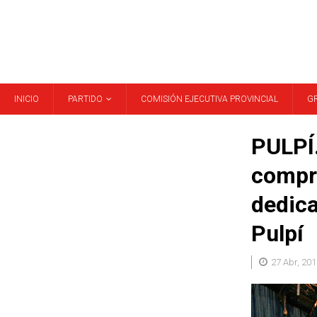
INICIO
PARTIDO
COMISIÓN EJECUTIVA PROVINCIAL
G
PULPÍ
compro
dedica
Pulpí
27 Abr, 201