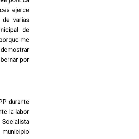
ces ejerce
 de varias
nicipal de
 porque me
a demostrar
obernar por
PP durante
te la labor
Socialista
 municipio