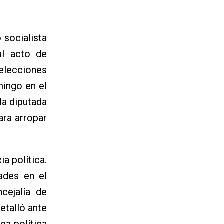
 socialista
al acto de
elecciones
mingo en el
la diputada
ara arropar
a política.
dades en el
cejalía de
etalló ante
ea política