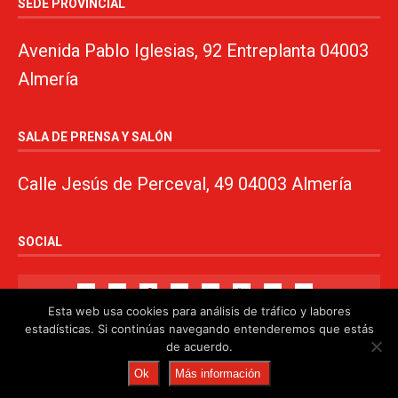
SEDE PROVINCIAL
Avenida Pablo Iglesias, 92 Entreplanta 04003
Almería
SALA DE PRENSA Y SALÓN
Calle Jesús de Perceval, 49 04003 Almería
SOCIAL
Esta web usa cookies para análisis de tráfico y labores
estadísticas. Si continúas navegando entenderemos que estás
de acuerdo.
© 2024. PSOE de Almería · 950750000 ·
www.psoealmeria.com
·
Ok
Más información
psoe@psoe-almeria.com
·
Aviso legal