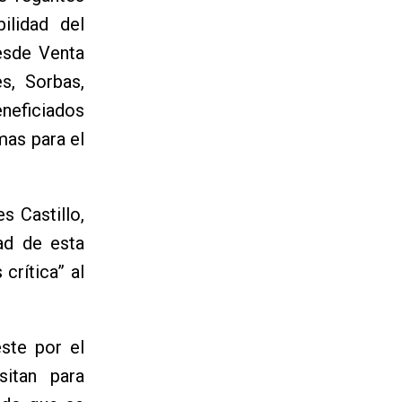
bilidad del
esde Venta
s, Sorbas,
eneficiados
mas para el
s Castillo,
dad de esta
crítica” al
ste por el
sitan para