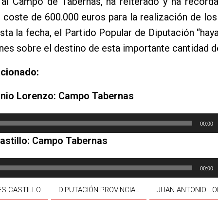
 al Campo de Tabernas, ha reiterado y ha record
 coste de 600.000 euros para la realización de lo
asta la fecha, el Partido Popular de Diputación “ha
nes sobre el destino de esta importante cantidad de
acionado:
nio Lorenzo: Campo Tabernas
00:00
astillo: Campo Tabernas
00:00
ES CASTILLO
DIPUTACIÓN PROVINCIAL
JUAN ANTONIO L