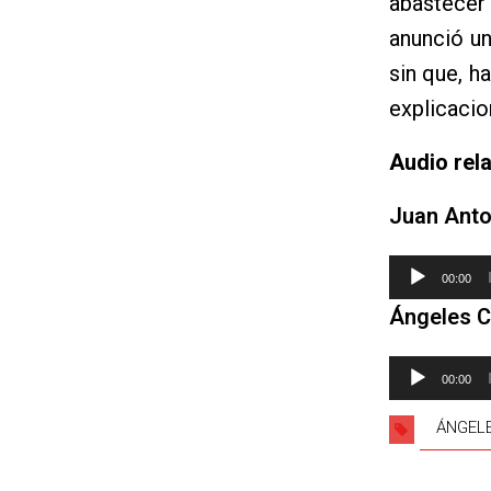
abastecer
anunció un
sin que, h
explicacio
Audio rel
Juan Anto
Reproductor
00:00
de
Ángeles C
audio
Reproductor
00:00
de
audio
ÁNGEL