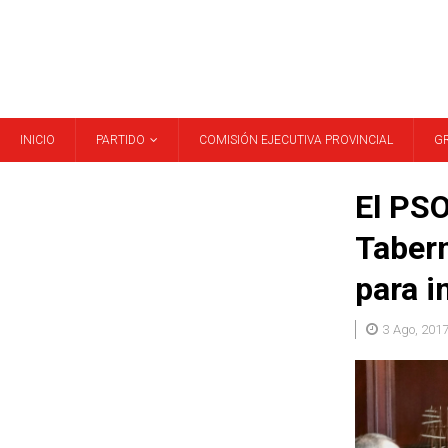
INICIO
PARTIDO
COMISIÓN EJECUTIVA PROVINCIAL
G
El PSO
Tabern
para i
3 Ago, 201