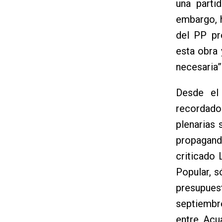
una parti
embargo, 
del PP pr
esta obra 
necesaria”
Desde el 
recordad
plenarias
propagand
criticado
Popular, s
presupues
septiembr
entre Acu