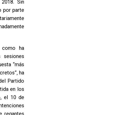
 2018. Sin
 por parte
tariamente
remadamente
l, como ha
s sesiones
uesta “más
cretos”, ha
del Partido
tida en los
, el 10 de
ntenciones
e regantes