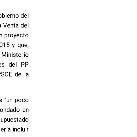
obierno del
a Venta del
n proyecto
015 y que,
 Ministerio
tes del PP
PSOE de la
es “un poco
hondado en
esupuestado
ría incluir