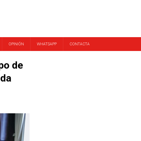
OPINIÓN
WHATSAPP
CONTACTA
po de
ida