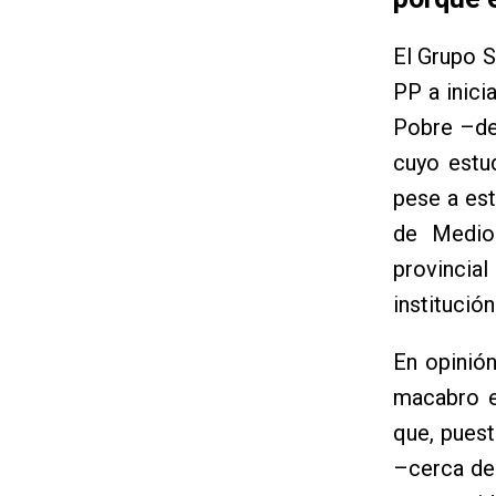
El Grupo S
PP a inici
Pobre –de
cuyo estu
pese a est
de Medio
provincia
institució
En opinión
macabro e
que, pues
–cerca de 