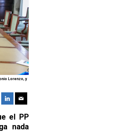
onio Lorenzo, y
ue el PP
aga nada