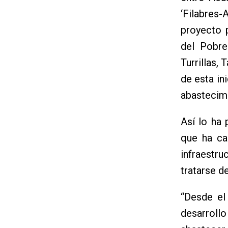
‘Filabres
proyecto 
del Pobre
Turrillas,
de esta in
abastecimi
Así lo ha 
que ha ca
infraestru
tratarse d
“Desde el
desarroll