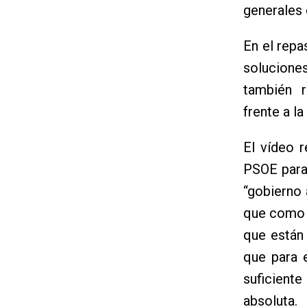
generales 
En el repa
soluciones
también re
frente a la
El vídeo r
PSOE para
“gobierno 
que como d
que están
que para 
suficient
absoluta.