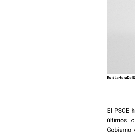
Es #LaHoraDelS
El PSOE
h
últimos c
Gobierno 