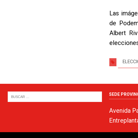
Las imáge
de Podemo
Albert Ri
elecciones
ELECCI
SEDE PROVIN
Avenida Pa
Entreplant