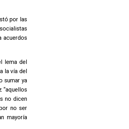
stó por las
socialistas
 a acuerdos
el lema del
 la vía del
no sumar ya
z “aquellos
as no dicen
 por no ser
an mayoría