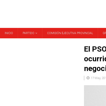
INICIO
PARTIDO
COMISIÓN EJECUTIVA PROVINCIAL
G
El PSO
ocurri
negoc
17 May, 20