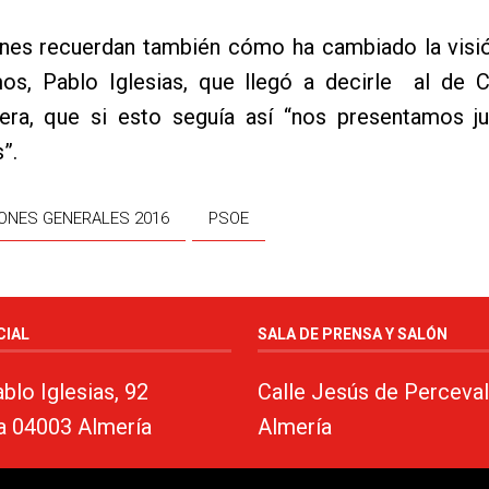
nes recuerdan también cómo ha cambiado la visión
s, Pablo Iglesias, que llegó a decirle al de C
vera, que si esto seguía así “nos presentamos ju
”.
ONES GENERALES 2016
PSOE
CIAL
SALA DE PRENSA Y SALÓN
blo Iglesias, 92
Calle Jesús de Perceval
a 04003 Almería
Almería