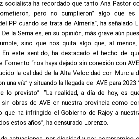
oz socialista ha recordado que tanto Ana Pastor 
rometieron, pero no cumplieron” algo que es
del PP cuando se trata de Almería”, ha señalado 
 De la Serna es, en su opinión, más grave aún pue
umple, sino que nos quita algo que, al menos,
. En este sentido, ha destacado el hecho de que
de Fomento “nos haya dejado sin conexión con AVE
ucido la calidad de la Alta Velocidad con Murcia 
on una vía” y situando la llegada del AVE para 2023 
e lo previsto”. “La realidad, a día de hoy, es q
s sin obras de AVE en nuestra provincia como co
o que ha infringido el Gobierno de Rajoy a nuestr
dos estos años”, ha censurado Lorenzo.
o de actuaciones, por dignidad y por compromiso 