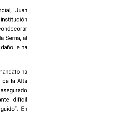
cial, Juan
nstitución
 condecorar
a Serna, al
 daño le ha
 mandato ha
 de la Alta
 asegurado
te difícil
eguido”. En