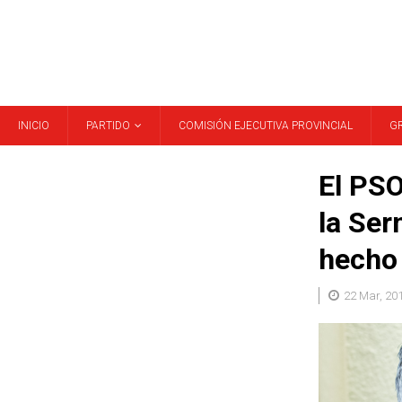
INICIO
PARTIDO
COMISIÓN EJECUTIVA PROVINCIAL
G
El PS
la Ser
hecho 
22 Mar, 20