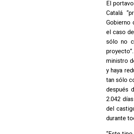
El portav
Catalá “p
Gobierno 
el caso de
sólo no c
proyecto”
ministro 
y haya red
tan sólo c
después d
2.042 día
del castig
durante to
“Este tip