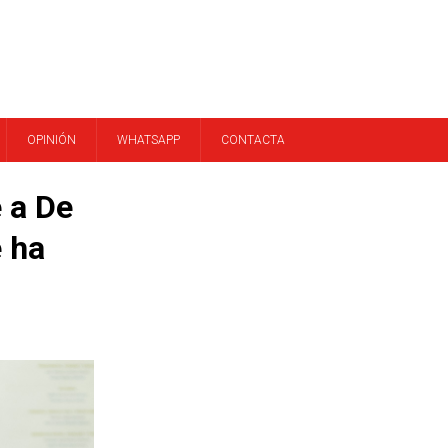
OPINIÓN
WHATSAPP
CONTACTA
 a De
e ha