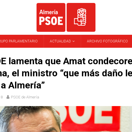
RUPO PARLAMENTARIO
ACTUALIDAD
ARCHIVO FOTOGRÁFICO
OE lamenta que Amat condecore
na, el ministro “que más daño l
a Almería”
18
PSOE de Almería