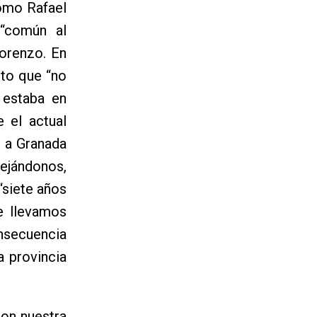
como Rafael
 “común al
Lorenzo. En
sto que “no
 estaba en
 el actual
 a Granada
dejándonos,
“siete años
ue llevamos
nsecuencia
a provincia
con nuestra