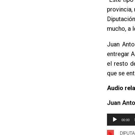
provincia,
Diputació
mucho, a l
Juan Anto
entregar A
el resto d
que se ent
Audio rel
Juan Anto
Reproductor
00:00
de
audio
DIPUTA