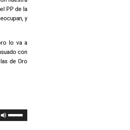
el PP de la
reocupan, y
ro lo va a
ensuado con
llas de Oro
Utiliza
las
teclas