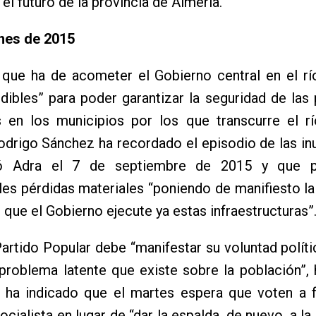
 el futuro de la provincia de Almería.
nes de 2015
 que ha de acometer el Gobierno central en el rí
dibles” para poder garantizar la seguridad de las
s en los municipios por los que transcurre el rí
odrigo Sánchez ha recordado el episodio de las i
ió Adra el 7 de septiembre de 2015 y que p
es pérdidas materiales “poniendo de manifiesto l
 que el Gobierno ejecute ya estas infraestructuras”
Partido Popular debe “manifestar su voluntad políti
 problema latente que existe sobre la población”, 
 ha indicado que el martes espera que voten a f
socialista en lugar de “dar la espalda, de nuevo, a la