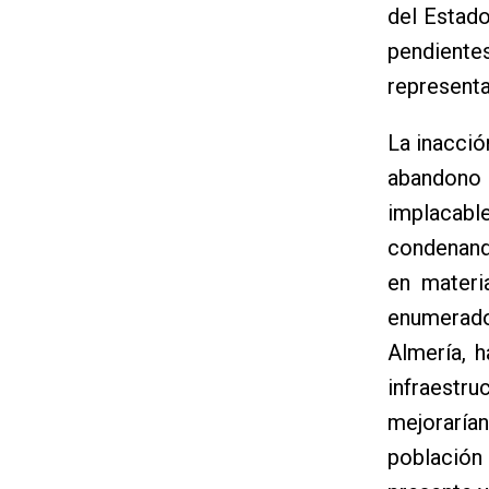
del Estado
pendientes
representa
La inacció
abandono 
implacab
condenand
en materi
enumerado
Almería, 
infraestr
mejoraría
población