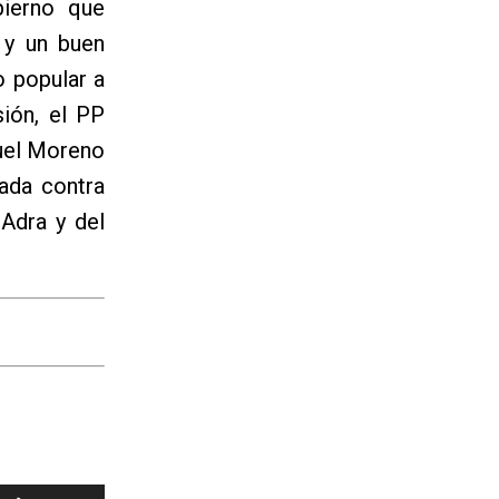
bierno que
 y un buen
o popular a
ión, el PP
nuel Moreno
ada contra
 Adra y del
Utiliza