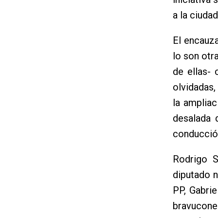
a la ciuda
El encauza
lo son otr
de ellas-
olvidadas,
la amplia
desalada 
conducción
Rodrigo 
diputado n
PP, Gabrie
bravuconer