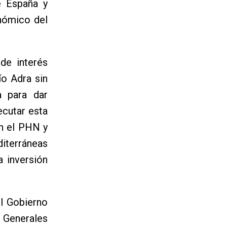
e España y
onómico del
de interés
ío Adra sin
a para dar
ecutar esta
en el PHN y
terráneas
 inversión
el Gobierno
s Generales