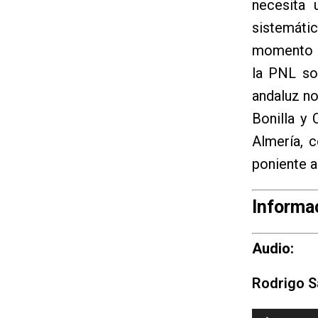
necesita
sistemáti
momento pa
la PNL so
andaluz n
Bonilla y
Almería, c
poniente a
Informac
Audio:
Rodrigo S
Reproductor