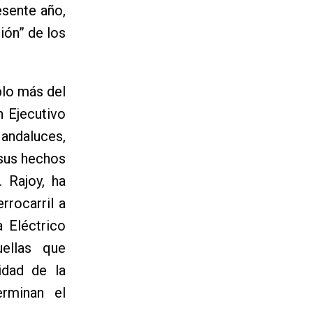
esente año,
ión” de los
plo más del
n Ejecutivo
ndaluces,
 sus hechos
 Rajoy, ha
rrocarril a
 Eléctrico
uellas que
idad de la
erminan el