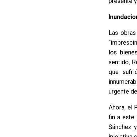
presente y
Inundacio
Las obras
“imprescin
los biene
sentido, R
que sufr
innumerabl
urgente de
Ahora, el 
fin a este
Sánchez y
iniciativa 