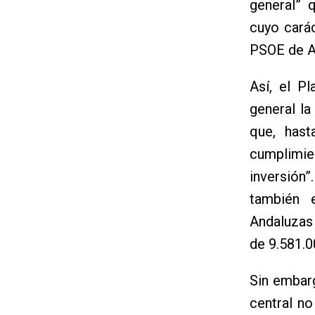
general” 
cuyo carác
PSOE de A
Así, el P
general la
que, hast
cumplimien
inversión”
también 
Andaluzas
de 9.581.0
Sin embarg
central no