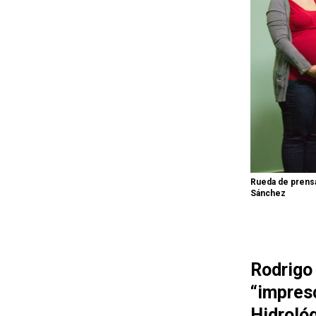
Rueda de prensa
Sánchez
Rodri
“impresc
Hidrológ