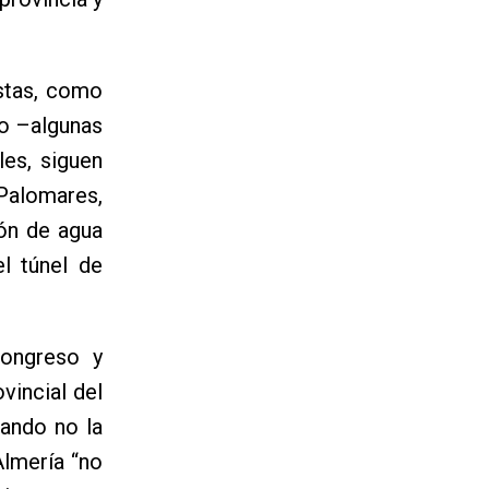
istas, como
do –algunas
es, siguen
 Palomares,
ión de agua
l túnel de
Congreso y
vincial del
uando no la
Almería “no