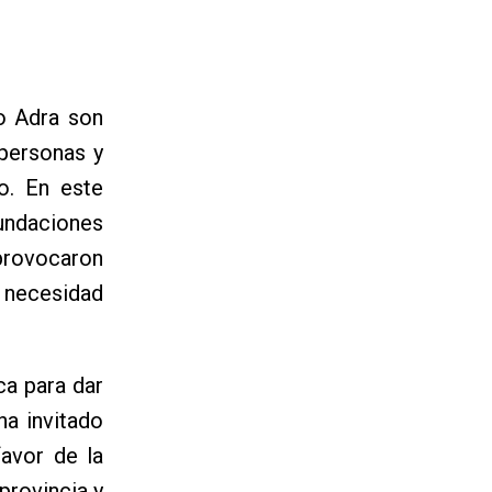
o Adra son
 personas y
o. En este
nundaciones
rovocaron
a necesidad
.
ca para dar
ha invitado
avor de la
 provincia y