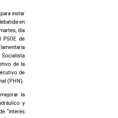
para instar
debatida en
martes, día
el PSOE de
lamentaria
 Socialista
etivo de la
jecutivo de
onal (PHN).
mejorar la
dráulico y
de “interés