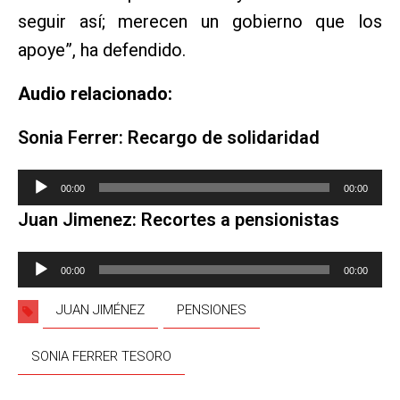
seguir así; merecen un gobierno que los
apoye”, ha defendido.
Audio relacionado:
Sonia Ferrer: Recargo de solidaridad
Reproductor
00:00
00:00
de
Juan Jimenez: Recortes a pensionistas
audio
Reproductor
00:00
00:00
de
audio
JUAN JIMÉNEZ
PENSIONES
SONIA FERRER TESORO