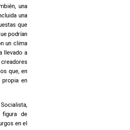
mbién, una
ncluida una
uestas que
que podrían
on un clima
a llevado a
 creadores
los que, en
 propia en
ocialista,
 figura de
urgos en el