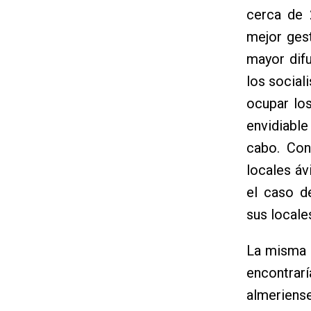
cerca de 
mejor ges
mayor dif
los social
ocupar los
envidiable
cabo. Con
locales áv
el caso d
sus locales
La misma 
encontrar
almeriens