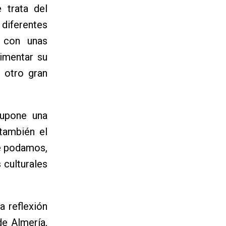
 trata del
iferentes
, con unas
imentar su
 otro gran
supone una
también el
e podamos,
 culturales
a reflexión
de Almería,