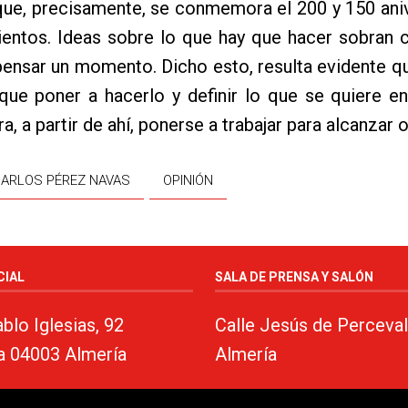
que, precisamente, se conmemora el 200 y 150 ani
ientos. Ideas sobre lo que hay que hacer sobran 
pensar un momento. Dicho esto, resulta evidente q
que poner a hacerlo y definir lo que se quiere e
ra, a partir de ahí, ponerse a trabajar para alcanzar 
CARLOS PÉREZ NAVAS
OPINIÓN
CIAL
SALA DE PRENSA Y SALÓN
blo Iglesias, 92
Calle Jesús de Perceval
a 04003 Almería
Almería