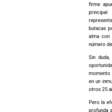
firme apu
principa
represent
butacas p
alma con 
número de
Sin duda,
oportunid
momento i
en un inmu
otros 25 
Pero la ef
profunda s