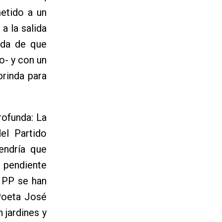
etido a un
a la salida
uda de que
o- y con un
brinda para
ofunda: La
del Partido
endría que
á pendiente
l PP se han
 Poeta José
 jardines y