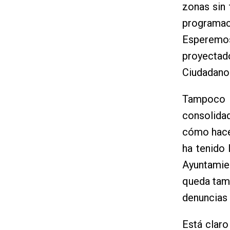
zonas sin 
programa
Esperemo
proyectad
Ciudadano
Tampoco 
consolidad
cómo hace 
ha tenido 
Ayuntamie
queda tamb
denuncias 
Está claro