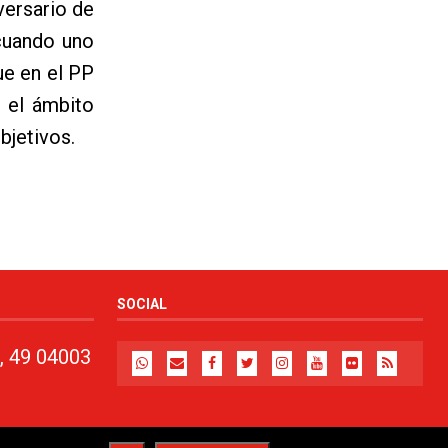
versario de
cuando uno
ue en el PP
n el ámbito
objetivos.
SOCIAL
, 49 04003