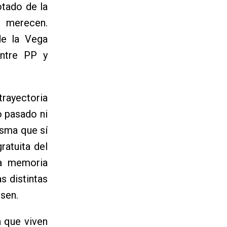
otado de la
e merecen.
de la Vega
entre PP y
rayectoria
o pasado ni
isma que sí
ratuita del
la memoria
s distintas
ssen.
a que viven