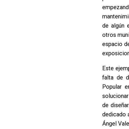
empezando
mantenimie
de algún 
otros muni
espacio d
exposicion
Este ejem
falta de d
Popular e
solucionar
de diseñar
dedicado a
Ángel Vale