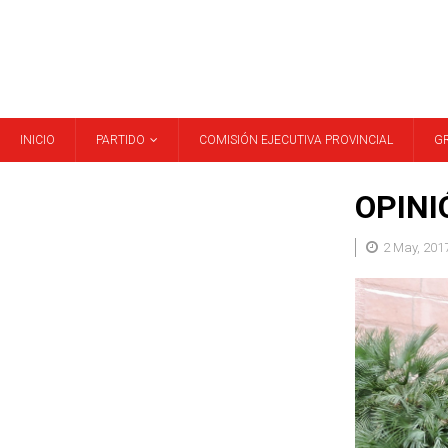
INICIO
PARTIDO
COMISIÓN EJECUTIVA PROVINCIAL
G
OPINIÓ
2 May, 201