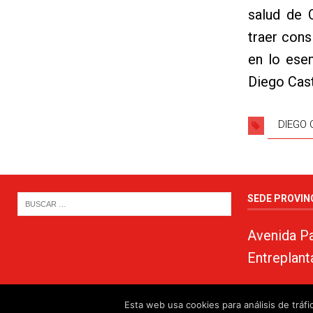
salud de 
traer cons
en lo esen
Diego Cas
DIEGO
SEDE PROVIN
Avenida Pa
Entreplant
Esta web usa cookies para análisis de trá
© 2024. PSOE de Almería · 950750000 ·
www.psoealmeria.com
·
psoe@psoe-