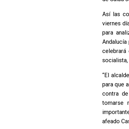
Así las c
viernes dí
para anal
Andalucía
celebrará 
socialista
“El alcal
para que a
contra de
tomarse 
importante
afeado Cas