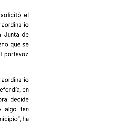
solicitó el
raordinario
a Junta de
leno que se
el portavoz
raordinario
efendía, en
ora decide
 algo tan
icipio”, ha