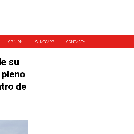
OPINIÓN
WHATSAPP
CONTACTA
de su
 pleno
ntro de