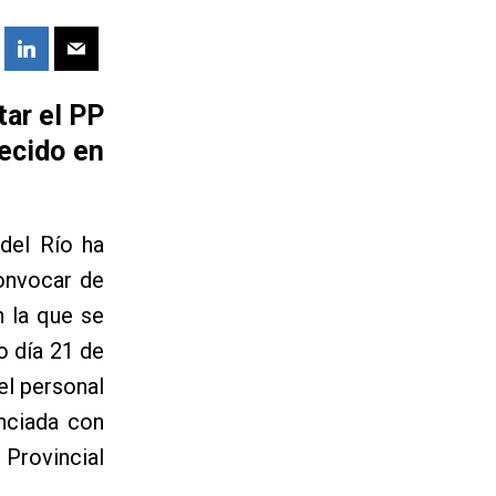
tar el PP
lecido en
 del Río ha
convocar de
n la que se
o día 21 de
el personal
nciada con
 Provincial