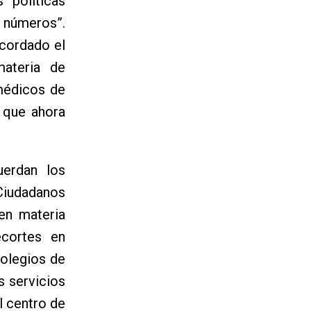
 políticas
s números”.
ecordado el
ateria de
 médicos de
 que ahora
uerdan los
 Ciudadanos
en materia
ecortes en
colegios de
s servicios
l centro de