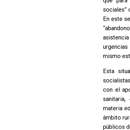
que para 
sociales” 
En este se
“abandon
asistencia
urgencias
mismo est
Esta sit
socialist
con el ap
sanitaria
materia ed
ámbito rur
públicos d