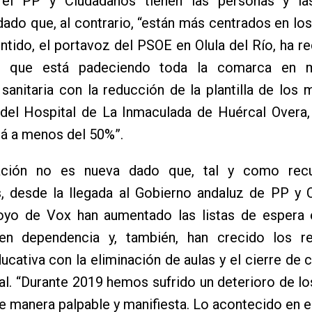
el PP y Ciudadanos tienen las personas y las
dado que, al contrario, “están más centrados en lo
ntido, el portavoz del PSOE en Olula del Río, ha r
o que está padeciendo toda la comarca en m
 sanitaria con la reducción de la plantilla de los
 del Hospital de La Inmaculada de Huércal Overa,
á a menos del 50%”.
uación no es nueva dado que, tal y como rec
as, desde la llegada al Gobierno andaluz de PP y
oyo de Vox han aumentado las listas de espera 
, en dependencia y, también, han crecido los r
ucativa con la eliminación de aulas y el cierre de 
al. “Durante 2019 hemos sufrido un deterioro de lo
e manera palpable y manifiesta. Lo acontecido en e