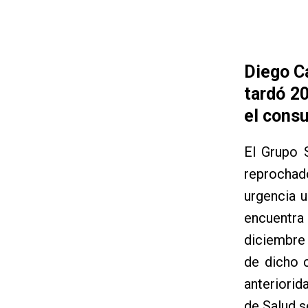
Diego Ca
tardó 20
el consu
El Grupo 
reprochado
urgencia u
encuentra 
diciembre 
de dicho 
anteriorid
de Salud s