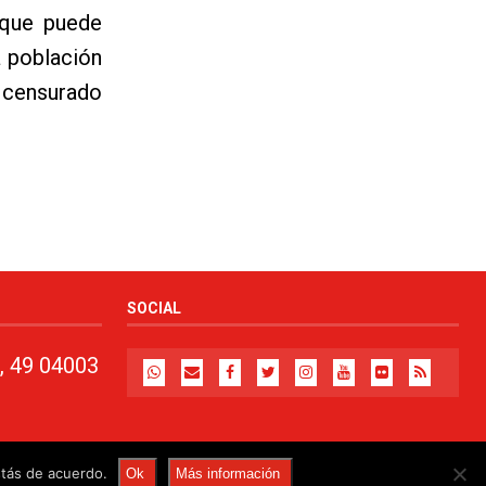
 que puede
a población
a censurado
SOCIAL
, 49 04003
stás de acuerdo.
Ok
Más información