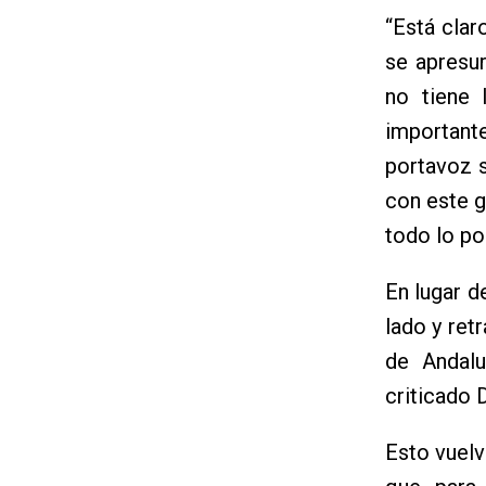
“Está clar
se apresu
no tiene 
importante
portavoz s
con este ge
todo lo po
En lugar d
lado y ret
de Andalu
criticado 
Esto vuelv