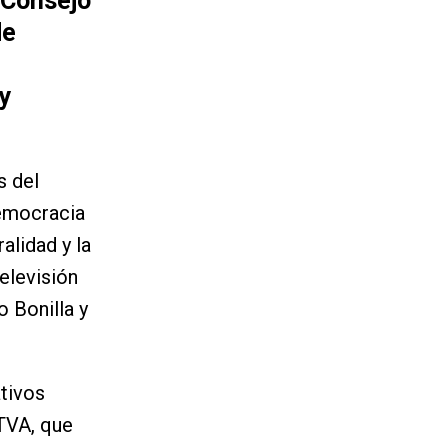
 Consejo
de
 y
s del
democracia
alidad y la
elevisión
 Bonilla y
tivos
RTVA, que