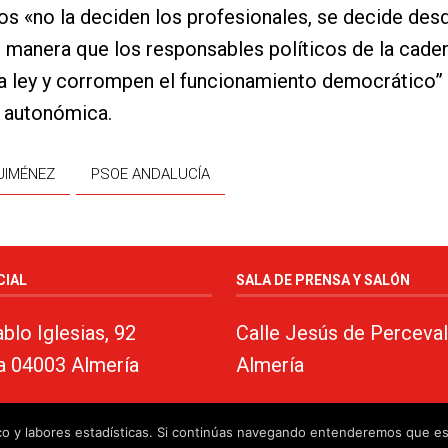
os «no la deciden los profesionales, se decide des
 manera que los responsables políticos de la cade
la ley y corrompen el funcionamiento democrático” 
n autonómica.
JIMÉNEZ
PSOE ANDALUCÍA
CIAL
SALA DE PRENSA Y SALÓN
blo Iglesias, 92
Calle Jesús de Perceval
a 04003 Almería
Almería
fico y labores estadísticas. Si continúas navegando entenderemos que e
almeria.com
·
Aviso legal