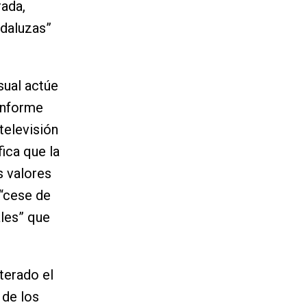
rada,
ndaluzas”
sual actúe
informe
televisión
ica que la
s valores
 “cese de
ales” que
iterado el
 de los