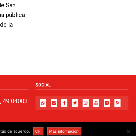
de San
na pública
de la
SOCIAL
, 49 04003
stás de acuerdo.
Ok
Más información