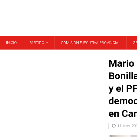
INICIO
PARTIDO
COMISIÓN EJECUTIVA PROVINCIAL
G
Mario
Bonill
y el P
democ
en Can
11 May, 20