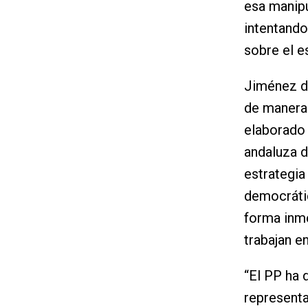
esa manipu
intentando
sobre el e
Jiménez d
de manera 
elaborado 
andaluza d
estrategia
democrátic
forma inme
trabajan e
“El PP ha 
representa