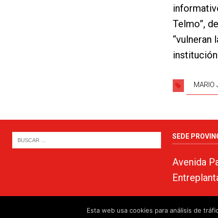
informativ
Telmo”, de
“vulneran 
institució
MARIO 
SEDE PROVIN
Avenida Pa
Entreplant
Esta web usa cookies para análisis de trá
© 2024. PSOE de Almería · 950750000 ·
www.psoealmeria.com
·
psoe@psoe-