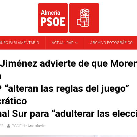
RUPO PARLAMENTARIO
ACTUALIDAD
ARCHIVO FOTOGRÁFICO
 Jiménez advierte de que More
a
P “alteran las reglas del juego”
rático
al Sur para “adulterar las elec
22
PSOE de Andalucía