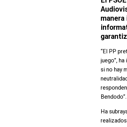
El PSOE 
Audiovis
manera 
informat
garantiz
“El PP pre
juego”, ha
si no hay m
neutralida
responden 
Bendodo”.
Ha subraya
realizados