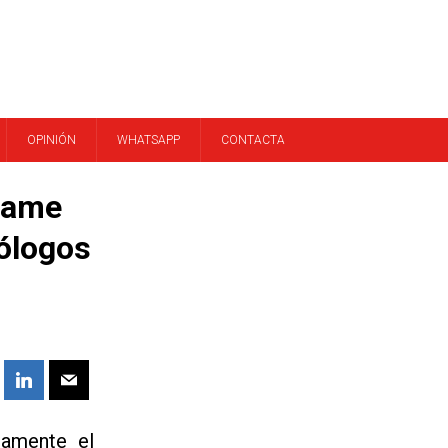
OPINIÓN
WHATSAPP
CONTACTA
same
eólogos
damente el