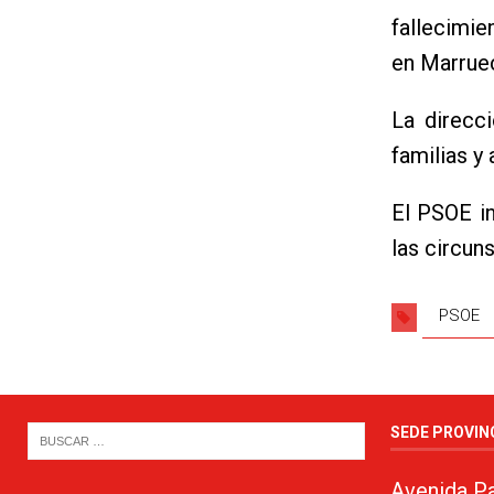
fallecimi
en Marrue
La direcc
familias y
El PSOE in
las circun
PSOE
SEDE PROVIN
Avenida Pa