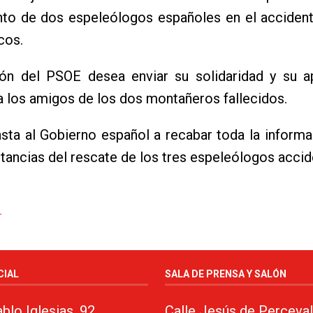
ento de dos espeleólogos españoles en el acciden
cos.
ión del PSOE desea enviar su solidaridad y su a
 a los amigos de los dos montañeros fallecidos.
sta al Gobierno español a recabar toda la inform
stancias del rescate de los tres espeleólogos acci
CIAL
SALA DE PRENSA Y SALÓN
blo Iglesias, 92
Calle Jesús de Perceval