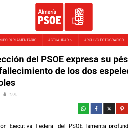
RUPO PARLAMENTARIO
ACTUALIDAD
ARCHIVO FOTOGRÁFICO
ección del PSOE expresa su pé
 fallecimiento de los dos espel
oles
PSOE
ón Ejecutiva Federal del PSOE lamenta profun