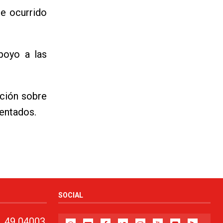
te ocurrido
poyo a las
ación sobre
dentados.
SOCIAL
, 49 04003