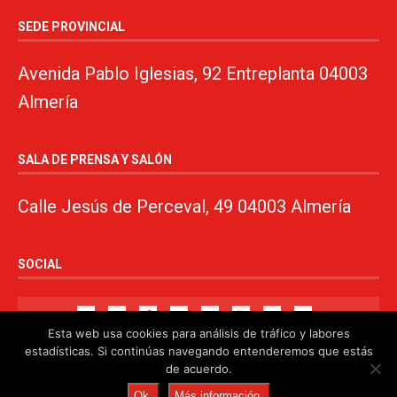
SEDE PROVINCIAL
Avenida Pablo Iglesias, 92 Entreplanta 04003
Almería
SALA DE PRENSA Y SALÓN
Calle Jesús de Perceval, 49 04003 Almería
SOCIAL
Esta web usa cookies para análisis de tráfico y labores
estadísticas. Si continúas navegando entenderemos que estás
de acuerdo.
© 2024. PSOE de Almería · 950750000 ·
www.psoealmeria.com
·
Ok
Más información