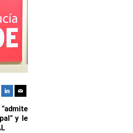
 “admite
pal” y le
AL