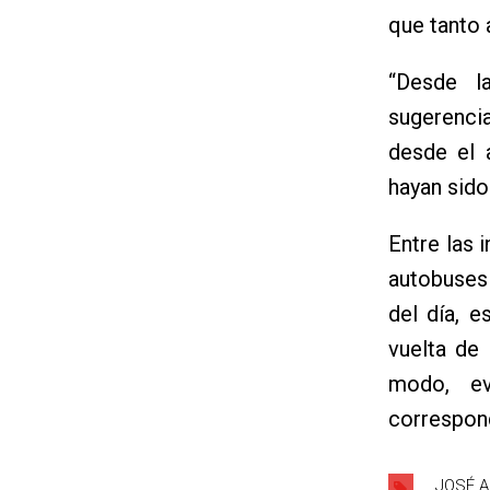
que tanto 
“Desde l
sugerenci
desde el 
hayan sido
Entre las 
autobuses
del día, e
vuelta de 
modo, ev
correspond
JOSÉ 