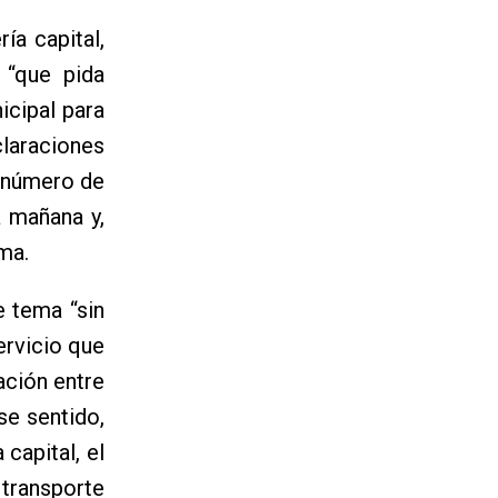
ía capital,
 “que pida
icipal para
claraciones
n número de
a mañana y,
ma.
e tema “sin
ervicio que
ación entre
se sentido,
capital, el
 transporte