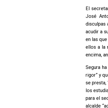
El secreta
José Anto
disculpas 
acudir a s
en las que
ellos a la
encima, an
Segura ha
rigor” y q
se presta,
los estudi
para el se
alcalde “a