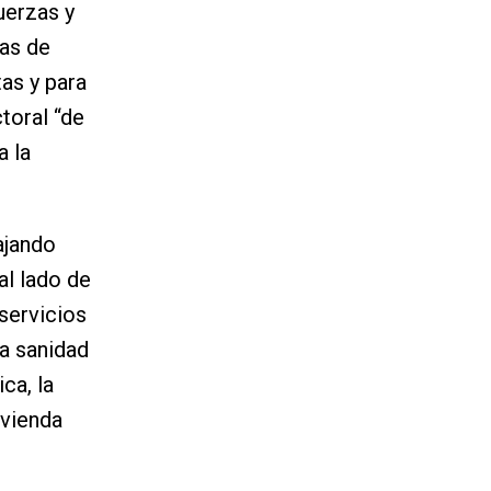
uerzas y
as de
as y para
toral “de
a la
ajando
al lado de
servicios
la sanidad
ca, la
ivienda