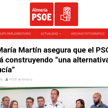
RUPO PARLAMENTARIO
ACTUALIDAD
ARCHIVO FOTOGRÁFICO
aría Martín asegura que el PS
á construyendo “una alternativ
cía”
26
PSOE de Almería