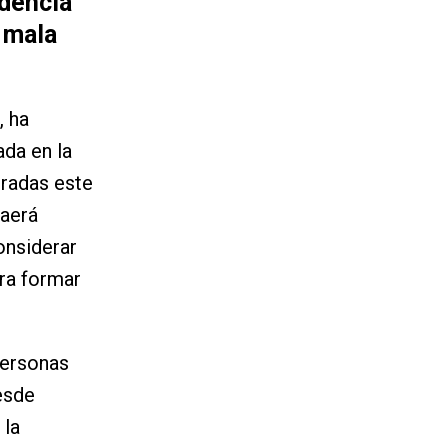
ndencia
 mala
, ha
ada en la
bradas este
raerá
onsiderar
ra formar
personas
esde
 la