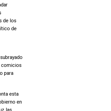
adar
s
s de los
ítico de
 subrayado
s comicios
o para
onta esta
gobierno en
uz las