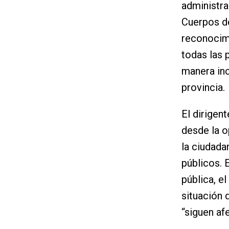
administra
Cuerpos de
reconocimi
todas las 
manera inc
provincia.
El dirigen
desde la o
la ciudada
públicos. 
pública, e
situación 
“siguen af