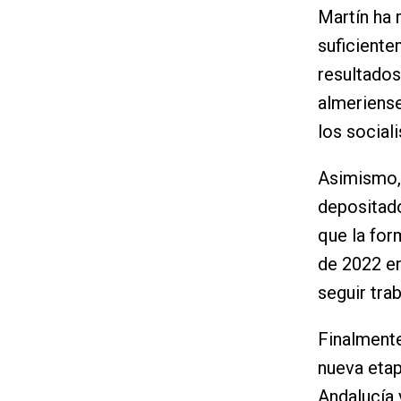
Martín ha 
suficiente
resultados
almeriense
los sociali
Asimismo,
depositado
que la for
de 2022 en
seguir tra
Finalmente
nueva etap
Andalucía 