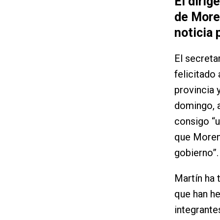
El dirig
de More
noticia 
El secreta
felicitado
provincia 
domingo, a
consigo “u
que Moreno
gobierno”.
Martín ha 
que han he
integrante