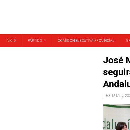
INICIO
PARTIDO
COMISIÓN EJECUTIVA PROVINCIAL
G
José M
seguir
Andalu
18 May, 20