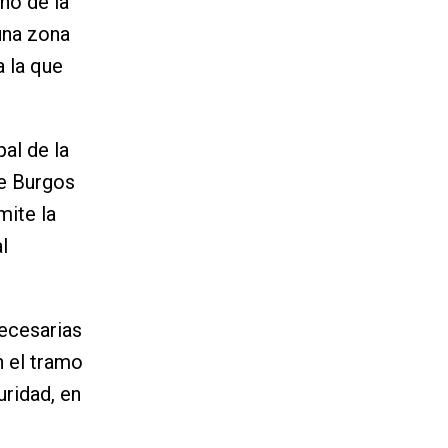
ino de la
una zona
a la que
al de la
de Burgos
mite la
l
necesarias
n el tramo
uridad, en