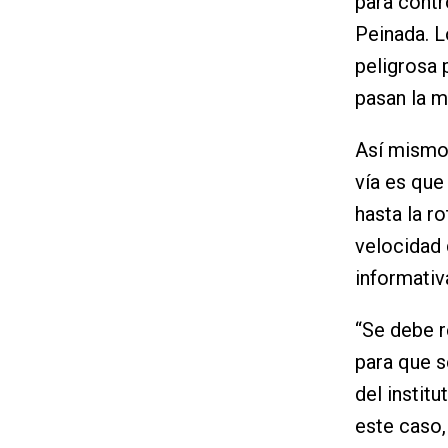
para contr
Peinada. L
peligrosa 
pasan la m
Así mismo,
vía es que
hasta la r
velocidad d
informativ
“Se debe r
para que s
del institu
este caso,