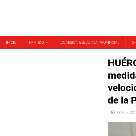
INICIO
PARTIDO
COMISIÓN EJECUTIVA PROVINCIAL
G
HUÉRC
medida
veloci
de la 
18 Feb, 20