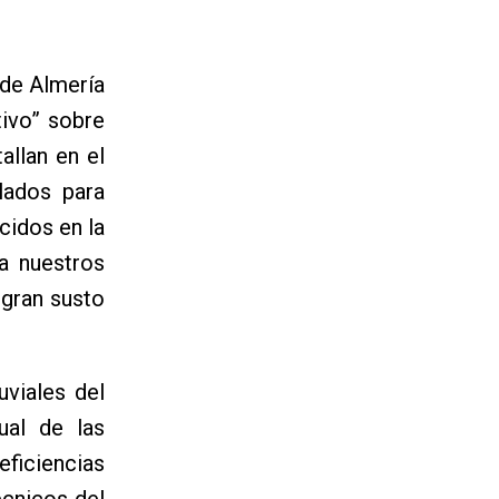
 de Almería
tivo” sobre
allan en el
lados para
cidos en la
a nuestros
 gran susto
uviales del
ual de las
ficiencias
écnicos del