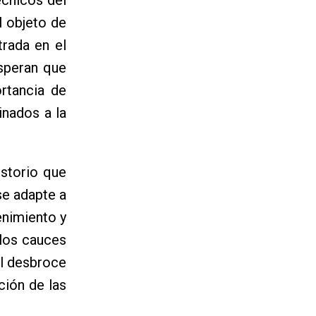
l objeto de
trada en el
esperan que
rtancia de
inados a la
istorio que
se adapte a
enimiento y
 los cauces
el desbroce
ción de las