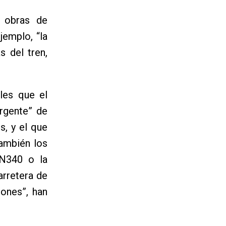
s obras de
jemplo, “la
s del tren,
les que el
rgente” de
s, y el que
También los
 N340 o la
arretera de
iones”, han