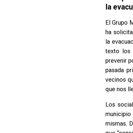
la evacu
El Grupo M
ha solicit
la evacuac
texto los
prevenir p
pasada pr
vecinos qu
que nos ll
Los social
municipio
mismas. D
que “consi