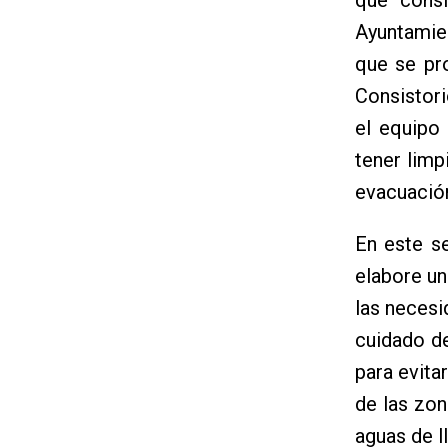
Ayuntamien
que se pr
Consistori
el equipo
tener limp
evacuación
En este s
elabore un
las necesi
cuidado de
para evita
de las zon
aguas de ll