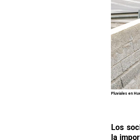
Pluviales en Hu
Los soc
la impor