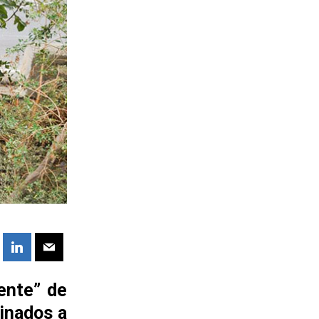
ente” de
tinados a