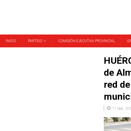
INICIO
PARTIDO
COMISIÓN EJECUTIVA PROVINCIAL
G
HUÉRC
de Alm
red de
munic
11 Sep, 20