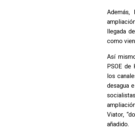
Además, l
ampliación
llegada de
como viene
Así mismo
PSOE de H
los canale
desagua el
socialist
ampliación
Viator, “
añadido.