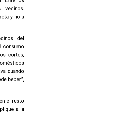
 criterios
s vecinos.
eta y no a
cinos del
 el consumo
os cortes,
domésticos
ava cuando
ede beber”,
en el resto
plique a la