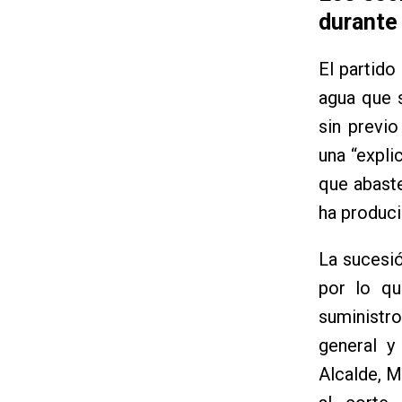
durante 
El partido
agua que s
sin previo
una “expli
que abast
ha produci
La sucesió
por lo q
suministr
general y
Alcalde, M