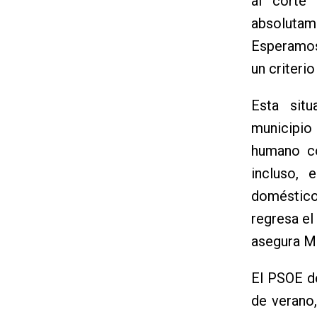
al corte 
absoluta
Esperamos
un criteri
Esta sit
municipio 
humano co
incluso, 
doméstico
regresa el
asegura M
El PSOE d
de verano,