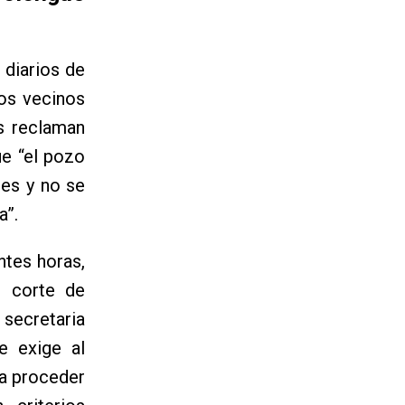
 diarios de
los vecinos
as reclaman
ue “el pozo
nes y no se
a”.
ntes horas,
l corte de
secretaria
e exige al
 a proceder