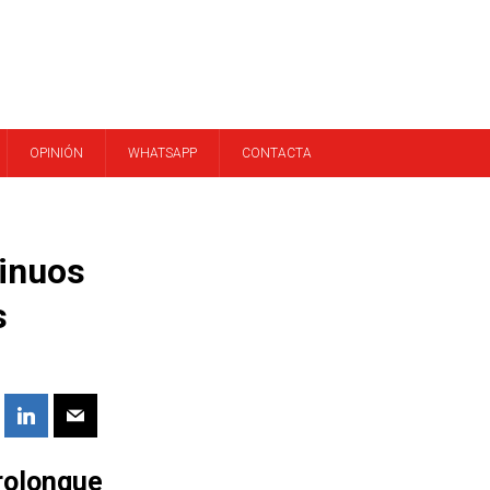
OPINIÓN
WHATSAPP
CONTACTA
tinuos
s
rolongue