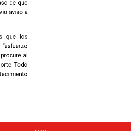
caso de que
vio aviso a
as que los
 “esfuerzo
 procure al
corte. Todo
stecimiento