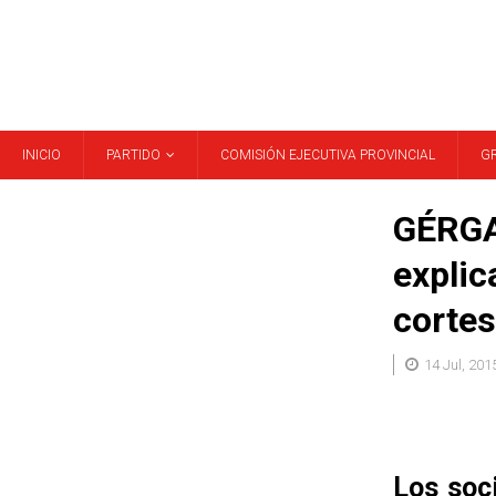
INICIO
PARTIDO
COMISIÓN EJECUTIVA PROVINCIAL
G
GÉRGAL
explic
cortes
14 Jul, 201
Los soc