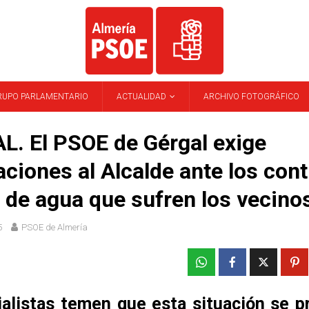
RUPO PARLAMENTARIO
ACTUALIDAD
ARCHIVO FOTOGRÁFICO
. El PSOE de Gérgal exige
aciones al Alcalde ante los con
 de agua que sufren los vecino
5
PSOE de Almería
ialistas temen que esta situación se p