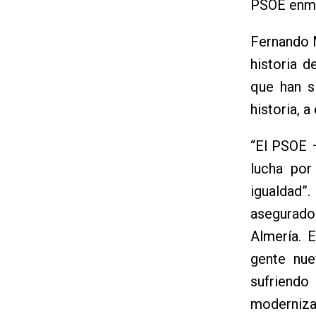
PSOE enmar
Fernando M
historia d
que han s
historia, a
“El PSOE –
lucha por
igualdad”
asegurado
Almería. 
gente nue
sufriend
modernizac