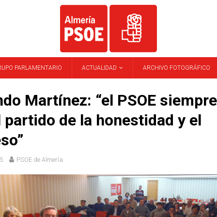
RUPO PARLAMENTARIO
ACTUALIDAD
ARCHIVO FOTOGRÁFICO
do Martínez: “el PSOE siempre
l partido de la honestidad y el
eso”
5
PSOE de Almería