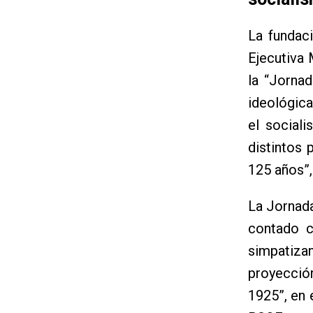
La fundaci
Ejecutiva
la “Jornad
ideológica
el sociali
distintos
125 años”,
La Jornada
contado c
simpatiza
proyección
1925”, en e