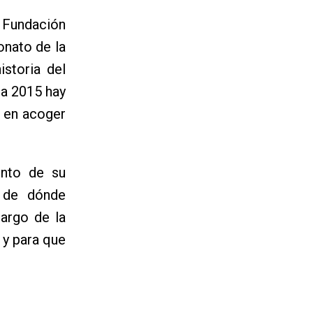
a Fundación
onato de la
istoria del
ra 2015 hay
d en acoger
ento de su
n de dónde
largo de la
 y para que