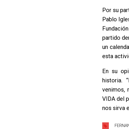
Por su par
Pablo Igle
Fundación
partido de
un calenda
esta activi
En su opi
historia.
venimos, n
VIDA del p
nos sirva e
FERNA