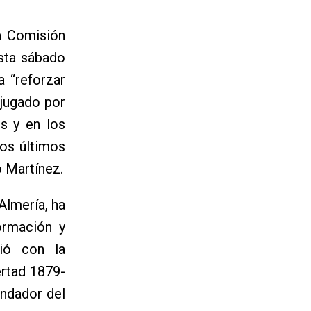
la Comisión
esta sábado
a “reforzar
 jugado por
es y en los
os últimos
o Martínez.
Almería, ha
ormación y
ció con la
ertad 1879-
fundador del