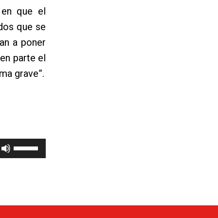
, en que el
rdos que se
an a poner
en parte el
ema grave”.
Utiliza
las
teclas
de
flecha
arriba/abajo
para