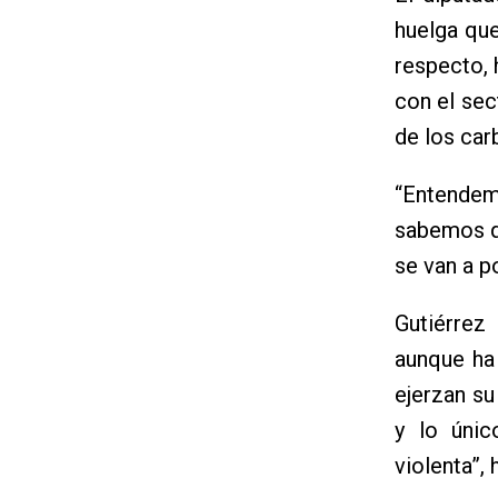
huelga que
respecto, 
con el sec
de los car
“Entendem
sabemos qu
se van a p
Gutiérrez
aunque ha
ejerzan su
y lo úni
violenta”, 