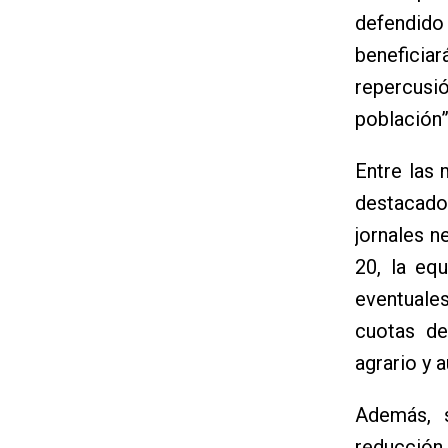
defendido
beneficiar
repercusi
población”
Entre las 
destacado
jornales n
20, la eq
eventuale
cuotas de
agrario y 
Además, 
reducció