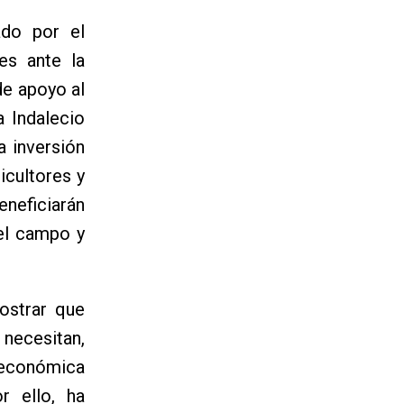
ado por el
es ante la
de apoyo al
 Indalecio
a inversión
icultores y
eneficiarán
el campo y
ostrar que
 necesitan,
d económica
r ello, ha