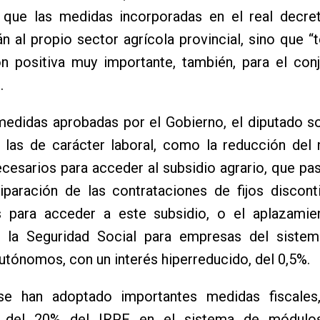
 que las medidas incorporadas en el real decre
án al propio sector agrícola provincial, sino que “
ón positiva muy importante, también, para el con
.
medidas aprobadas por el Gobierno, el diputado so
 las de carácter laboral, como la reducción del
ecesarios para acceder al subsidio agrario, que pa
uiparación de las contrataciones de fijos discon
s para acceder a este subsidio, o el aplazamie
 la Seguridad Social para empresas del sistem
autónomos, con un interés hiperreducido, del 0,5%.
se han adoptado importantes medidas fiscale
n del 20% del IRPF en el sistema de módulos