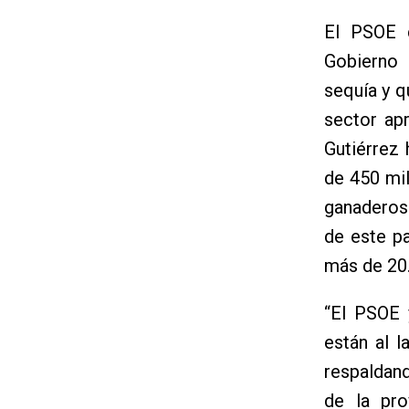
El PSOE d
Gobierno 
sequía y q
sector ap
Gutiérrez 
de 450 mil
ganaderos 
de este p
más de 20.
“El PSOE 
están al 
respaldand
de la pro