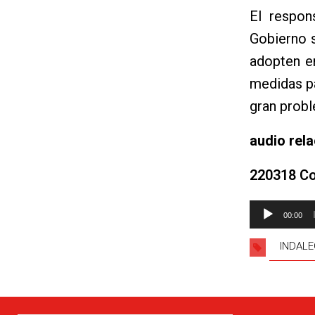
El respon
Gobierno s
adopten e
medidas pa
gran probl
audio rel
220318 Co
Reproductor
00:00
de
audio
INDALE