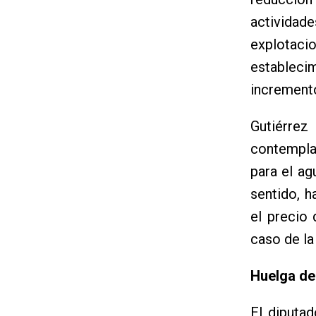
actividade
explotac
estableci
incremento
Gutiérrez
contempla 
para el ag
sentido, h
el precio 
caso de la
Huelga de
El diputa