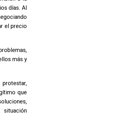
os días. Al
 negociando
r el precio
problemas,
ellos más y
 protestar,
egítimo que
soluciones,
 situación