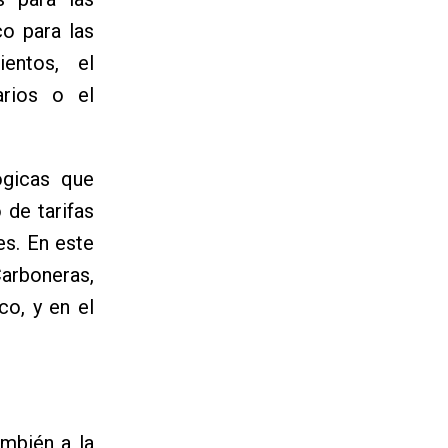
co para las
entos, el
arios o el
ógicas que
 de tarifas
es. En este
Carboneras,
co, y en el
ambién a la