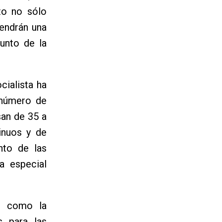
to no sólo
tendrán una
junto de la
cialista ha
 número de
san de 35 a
tinuos y de
nto de las
a especial
s, como la
 para las