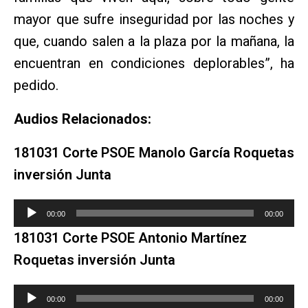
mayor que sufre inseguridad por las noches y
que, cuando salen a la plaza por la mañana, la
encuentran en condiciones deplorables”, ha
pedido.
Audios Relacionados:
181031 Corte PSOE Manolo García Roquetas
inversión Junta
Reproductor
00:00
00:00
de
181031 Corte PSOE Antonio Martínez
audio
Roquetas inversión Junta
Reproductor
00:00
00:00
de