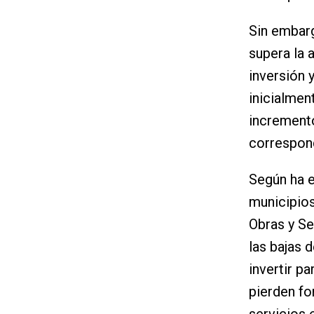
Sin embarg
supera la 
inversión 
inicialmen
incremento
correspond
Según ha e
municipios
Obras y Se
las bajas 
invertir p
pierden f