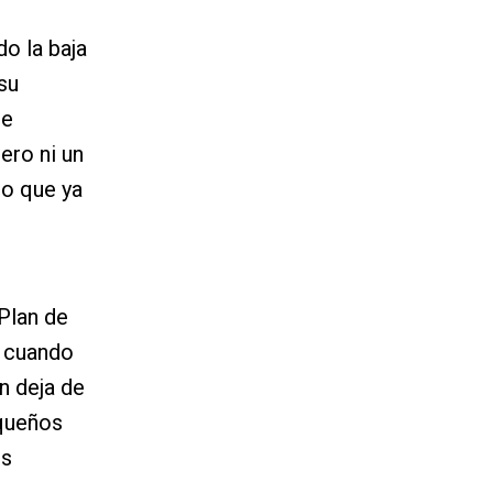
do la baja
su
ue
ero ni un
lo que ya
Plan de
, cuando
n deja de
equeños
us