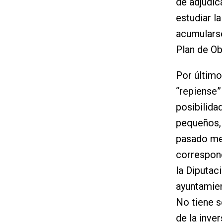
de adjudic
estudiar l
acumularse
Plan de Ob
Por último
“repiense”
posibilida
pequeños, 
pasado me
correspond
la Diputac
ayuntamien
No tiene s
de la inve