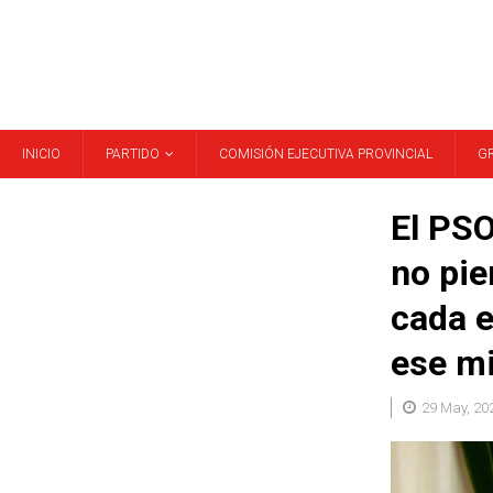
INICIO
PARTIDO
COMISIÓN EJECUTIVA PROVINCIAL
G
El PSO
no pie
cada e
ese m
29 May, 20