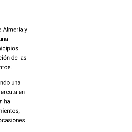
e Almería y
 una
nicipios
ción de las
ntos.
ando una
percuta en
n ha
mientos,
ocasiones