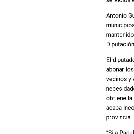
servicios e
Antonio Gu
municipios
mantenido 
Diputación
El diputad
abonar los
vecinos y 
necesidade
obtiene la
acaba inco
provincia.
“Si a Padu