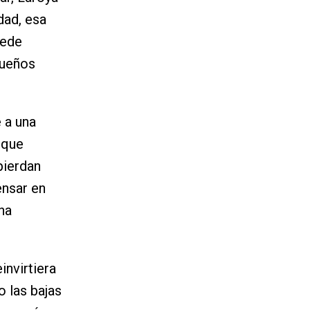
dad, esa
uede
queños
 a una
rque
pierdan
ensar en
ha
invirtiera
o las bajas