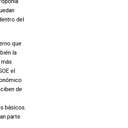
proponía
puedan
dentro del
ierno que
bién la
s más
SOE el
conómico
eciben de
s básicos.
an parte