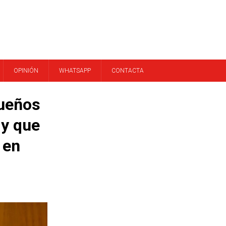
OPINIÓN
WHATSAPP
CONTACTA
queños
 y que
 en