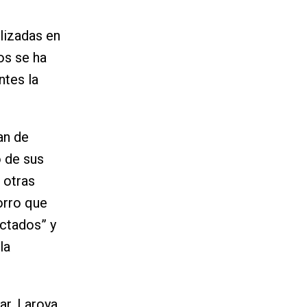
lizadas en
os se ha
ntes la
an de
 de sus
 otras
orro que
ectados” y
la
ar, Laroya