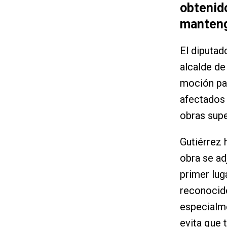
obtenido
manteng
El diputad
alcalde de
moción par
afectados 
obras supe
Gutiérrez 
obra se ad
primer lug
reconocido
especialm
evita que 