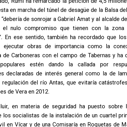
ado, Rumí ha remarcado la petición de 4,5 millon
esta en marcha del túnel de desagüe de la Balsa de
, “debería de sonrojar a Gabriel Amat y al alcalde de
r el nulo compromiso que tienen con la zona
”. En ese sentido, también ha recordado que los
n ejecutar obras de importancia como la cone
a de Carboneras con el campo de Tabernas y ha 
populares estén dando la callada por respu
es declaradas de interés general como la de lam
 regulación del río Antas, que evitaría catástrof
es de Vera en 2012.
luir, en materia de seguridad ha puesto sobre 
 los socialistas de la instalación de un cuartel prin
ivil en Vícar y de una Comisaría en Roquetas de 