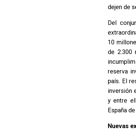
dejen de s
Del conju
extraordi
10 millone
de 2.300 
incumplim
reserva i
país. El r
inversión 
y entre el
España de 
Nuevas ex