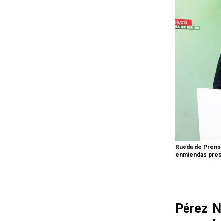
Rueda de Prensa
enmiendas pres
Pérez N