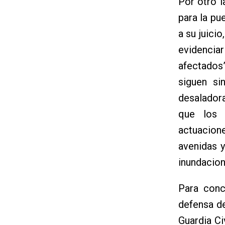
Por otro l
para la pu
a su juicio
evidencia
afectados
siguen si
desalador
que los 
actuacion
avenidas y
inundacion
Para conc
defensa de
Guardia C