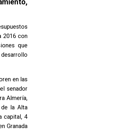
amiento,
esupuestos
ra 2016 con
siones que
desarrollo
oren en las
 el senador
ra Almería,
 de la Alta
 capital, 4
 en Granada