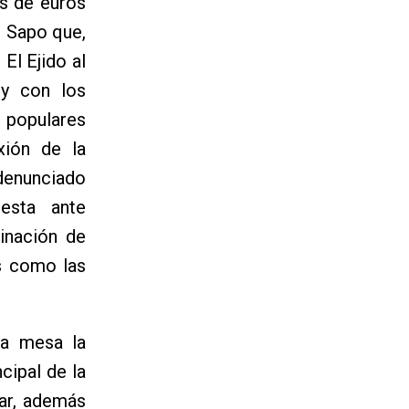
es de euros
l Sapo que,
 El Ejido al
 y con los
 populares
xión de la
denunciado
esta ante
inación de
es como las
la mesa la
cipal de la
Mar, además