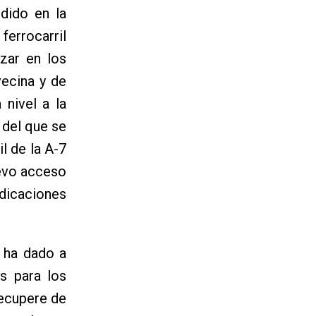
idido en la
ferrocarril
zar en los
vecina y de
 nivel a la
 del que se
il de la A-7
uevo acceso
ndicaciones
í ha dado a
s para los
recupere de