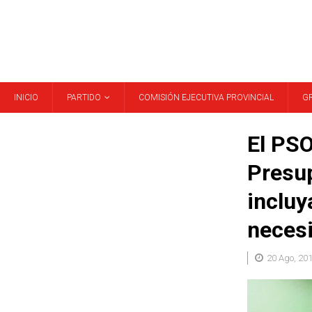
INICIO
PARTIDO
COMISIÓN EJECUTIVA PROVINCIAL
G
El PSO
Presup
incluy
necesi
20 Ago, 20