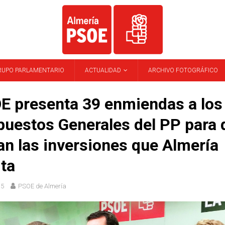
RUPO PARLAMENTARIO
ACTUALIDAD
ARCHIVO FOTOGRÁFICO
E presenta 39 enmiendas a los
uestos Generales del PP para 
an las inversiones que Almería
ta
15
PSOE de Almería