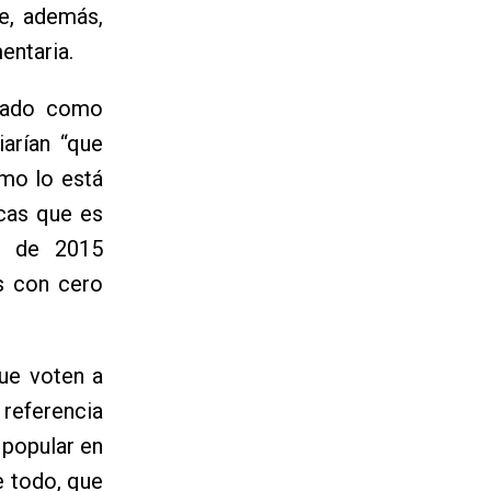
ue, además,
entaria.
umado como
arían “que
mo lo está
icas que es
as de 2015
s con cero
ue voten a
 referencia
 popular en
e todo, que