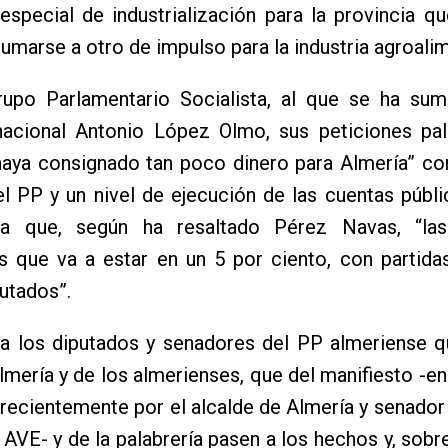
especial de industrialización para la provincia q
sumarse a otro de impulso para la industria agroalim
rupo Parlamentario Socialista, al que se ha s
nacional Antonio López Olmo, sus peticiones pali
haya consignado tan poco dinero para Almería” co
l PP y un nivel de ejecución de las cuentas públ
 ya que, según ha resaltado Pérez Navas, “l
s que va a estar en un 5 por ciento, con partida
utados”.
a los diputados y senadores del PP almeriense q
lmería y de los almerienses, que del manifiesto -en
 recientemente por el alcalde de Almería y senador
l AVE- y de la palabrería pasen a los hechos y, sobr