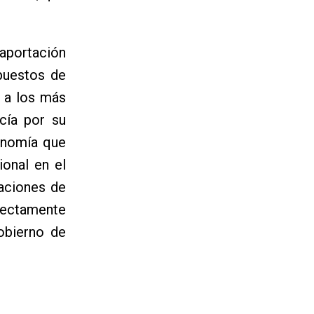
aportación
upuestos de
o a los más
cía por su
tonomía que
ional en el
caciones de
irectamente
Gobierno de