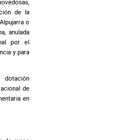
 novedosas,
ción de la
Alpujarra o
na, anulada
nal por el
ncia y para
 dotación
Nacional de
mentaria en