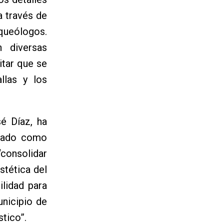
a través de
queólogos.
n diversas
itar que se
llas y los
sé Díaz, ha
ogado como
 “consolidar
stética del
ilidad para
unicipio de
stico”.