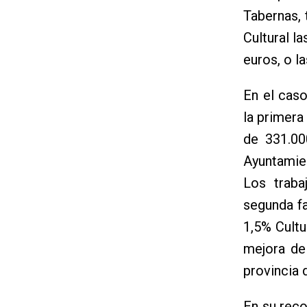
Tabernas, 
Cultural l
euros, o l
En el caso
la primera
de 331.00
Ayuntamie
Los traba
segunda fa
1,5% Cultu
mejora de
provincia 
En su reco