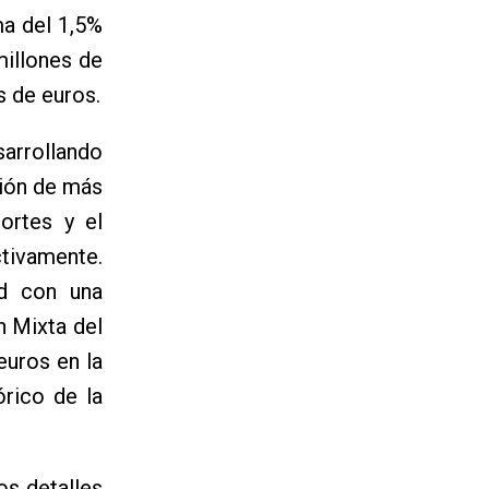
ma del 1,5%
millones de
s de euros.
sarrollando
sión de más
ortes y el
tivamente.
ad con una
n Mixta del
euros en la
órico de la
os detalles