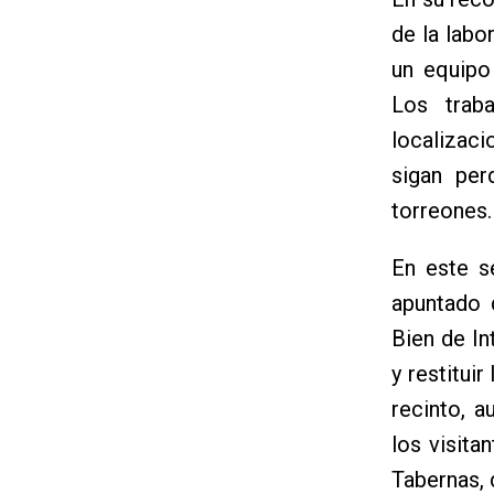
de la labo
un equipo
Los traba
localizaci
sigan per
torreones.
En este s
apuntado 
Bien de Int
y restitui
recinto, 
los visita
Tabernas, 