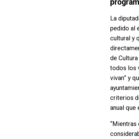
programa
La diputad
pedido al 
cultural y 
directamen
de Cultura
todos los 
vivan” y q
ayuntamien
criterios 
anual que 
“Mientras 
considerab