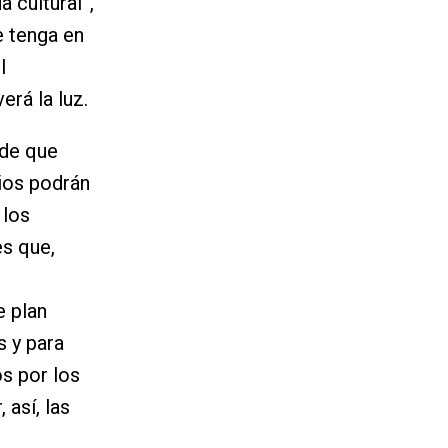
 cultural”,
e tenga en
l
erá la luz.
 de que
pios podrán
 los
es que,
e plan
s y para
os por los
 así, las