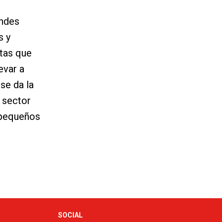
andes
s y
tas que
evar a
se da la
n sector
 pequeños
SOCIAL