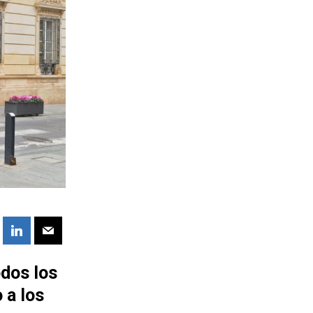
odos los
 a los