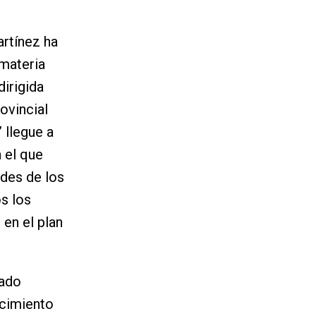
rtínez ha
 materia
dirigida
ovincial
 llegue a
 el que
ades de los
os los
 en el plan
tado
ecimiento