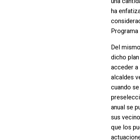
una cantid
ha enfatiz
considerac
Programa P
Del mismo 
dicho plan
acceder a 
alcaldes v
cuando se 
preselecci
anual se p
sus vecinos
que los pue
actuacion