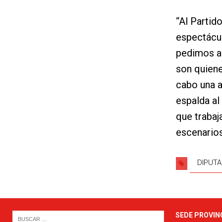
“Al Partid
espectácul
pedimos a
son quiene
cabo una a
espalda al
que trabaj
escenarios
DIPUTA
SEDE PROVIN