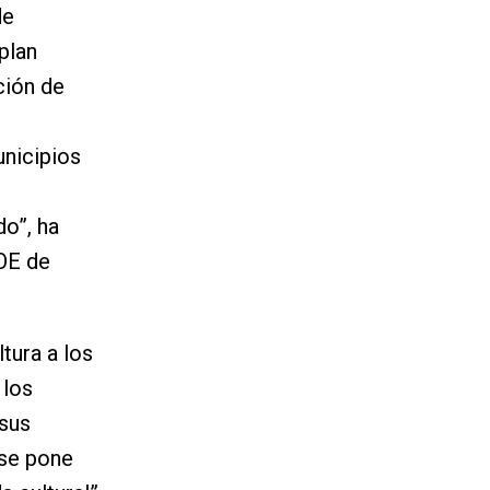
de
plan
ción de
o
unicipios
do”, ha
SOE de
tura a los
 los
 sus
 se pone