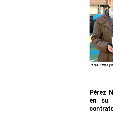
Pérez Navas y m
Pérez N
en su 
contrat