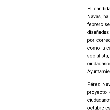
El candid
Navas, ha
febrero se
diseñadas
por correo
como la ci
socialist
ciudadano
Ayuntamien
Pérez Nav
proyecto 
ciudadanos
octubre es