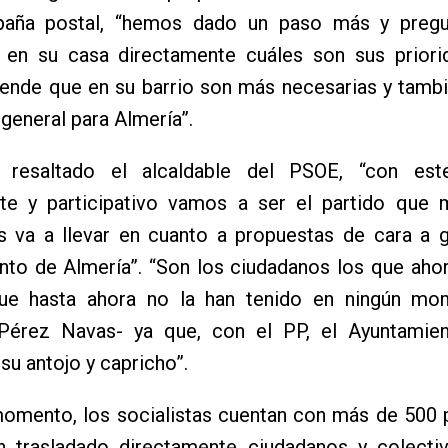
paña postal, “hemos dado un paso más y preg
 en su casa directamente cuáles son sus priori
iende que en su barrio son más necesarias y tamb
general para Almería”.
 resaltado el alcaldable del PSOE, “con est
nte y participativo vamos a ser el partido que 
s va a llevar en cuanto a propuestas de cara a g
to de Almería”. “Son los ciudadanos los que ahor
que hasta ahora no la han tenido en ningún m
 Pérez Navas- ya que, con el PP, el Ayuntamie
su antojo y capricho”.
momento, los socialistas cuentan con más de 500 
n trasladado directamente ciudadanos y colecti