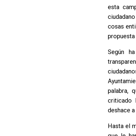
esta cam
ciudadano
cosas ent
propuesta 
Según ha
transpare
ciudadano
Ayuntamien
palabra, 
criticado
deshace a 
Hasta el 
que le ha