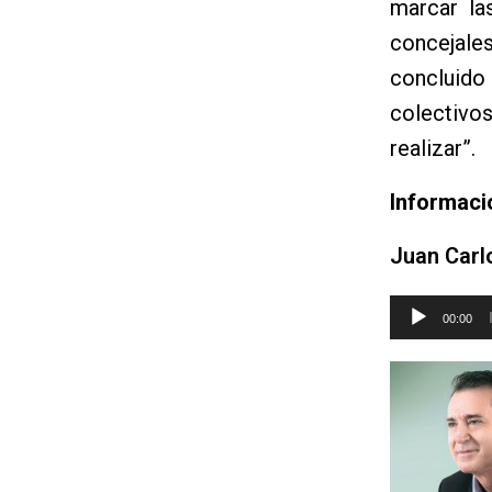
marcar la
concejales
concluido
colectivo
realizar”.
Informaci
Juan Carl
Reproductor
00:00
de
audio