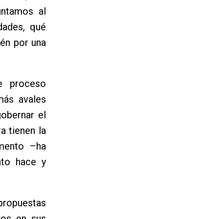
untamos al
dades, qué
ién por una
e proceso
más avales
obernar el
a tienen la
omento –ha
nto hace y
propuestas
vos en sus