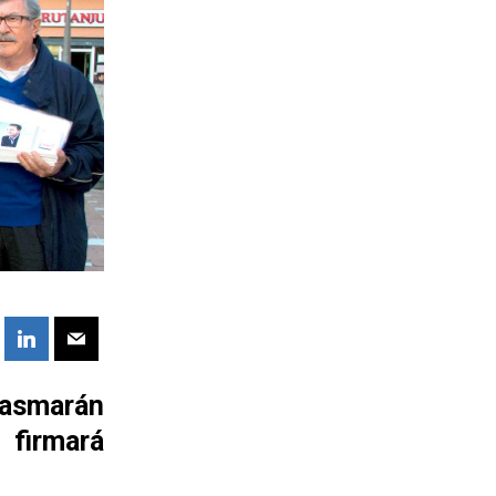
lasmarán
firmará