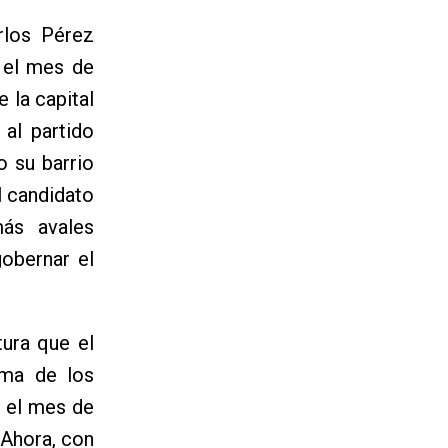
rlos Pérez
 el mes de
 la capital
 al partido
o su barrio
l candidato
más avales
obernar el
ura que el
ama de los
e el mes de
 Ahora, con