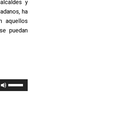
alcaldes y
dadanos, ha
n aquellos
 se puedan
Utiliza
las
teclas
de
flecha
arriba/abajo
para
aumentar