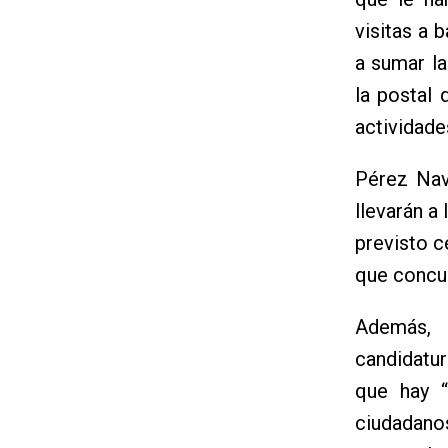
visitas a 
a sumar la
la postal
actividade
Pérez Nav
llevarán a
previsto c
que concur
Además, 
candidatu
que hay “
ciudadanos