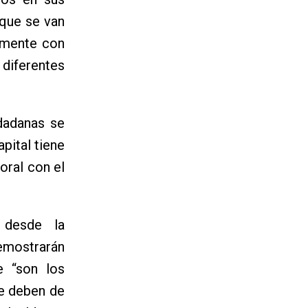
 que se van
tamente con
 diferentes
dadanas se
pital tiene
oral con el
 desde la
emostrarán
e “son los
ue deben de