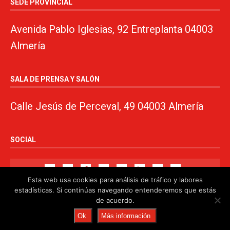
SEDE PROVINCIAL
Avenida Pablo Iglesias, 92 Entreplanta 04003
Almería
SALA DE PRENSA Y SALÓN
Calle Jesús de Perceval, 49 04003 Almería
SOCIAL
Esta web usa cookies para análisis de tráfico y labores
estadísticas. Si continúas navegando entenderemos que estás
de acuerdo.
© 2024. PSOE de Almería · 950750000 ·
www.psoealmeria.com
·
Ok
Más información
psoe@psoe-almeria.com
·
Aviso legal