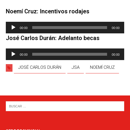
Noemí Cruz: Incentivos rodajes
Reproductor
00:00
00:00
de
José Carlos Durán: Adelanto becas
audio
Reproductor
00:00
00:00
de
audio
JOSÉ CARLOS DURÁN
JSA
NOEMÍ CRUZ