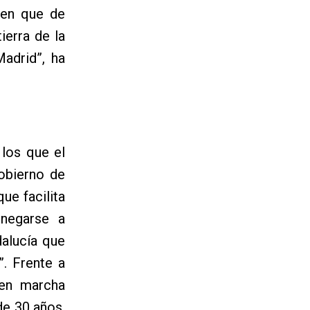
 en que de
ierra de la
adrid”, ha
 los que el
obierno de
ue facilita
 negarse a
dalucía que
”. Frente a
 en marcha
de 30 años,