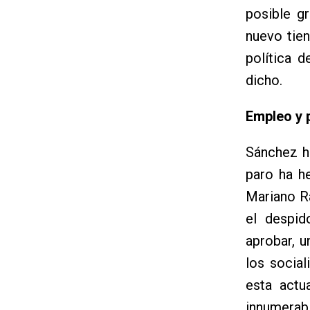
posible g
nuevo tien
política 
dicho.
Empleo y 
Sánchez h
paro ha h
Mariano Ra
el despid
aprobar, u
los social
esta actu
innumerabl