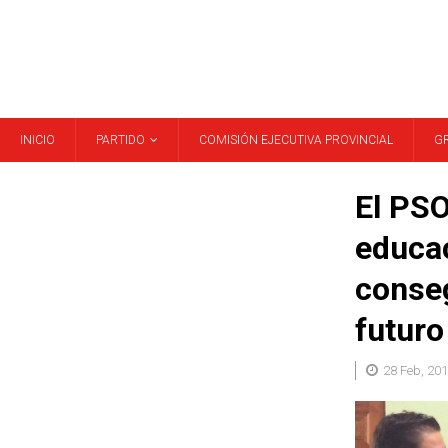
INICIO
PARTIDO
COMISIÓN EJECUTIVA PROVINCIAL
G
El PSO
educac
conseg
futuro
28 Feb, 20