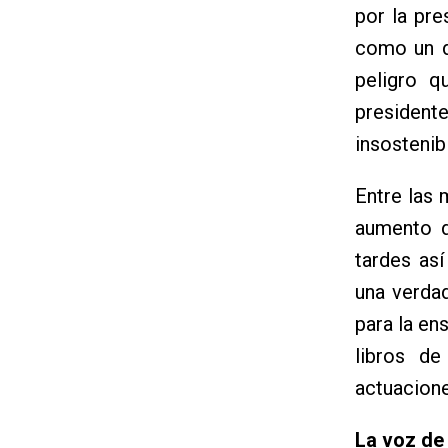
por la pre
como un d
peligro 
presiden
insostenib
Entre las 
aumento d
tardes as
una verdad
para la en
libros de
actuacione
La voz de