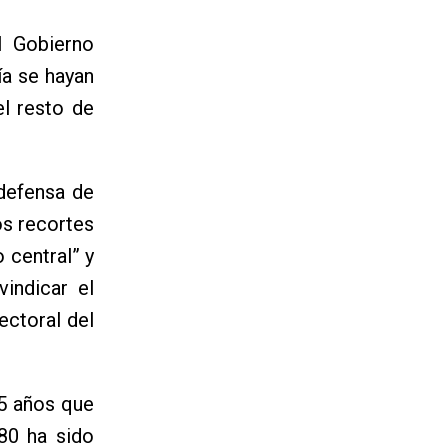
l Gobierno
ía se hayan
l resto de
 defensa de
os recortes
 central” y
indicar el
ectoral del
35 años que
80 ha sido