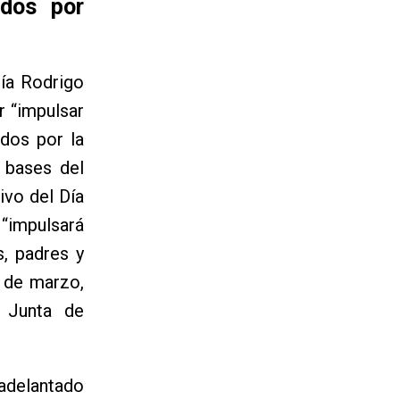
idos por
ía Rodrigo
r “impulsar
idos por la
 bases del
ivo del Día
“impulsará
s, padres y
 de marzo,
 Junta de
adelantado