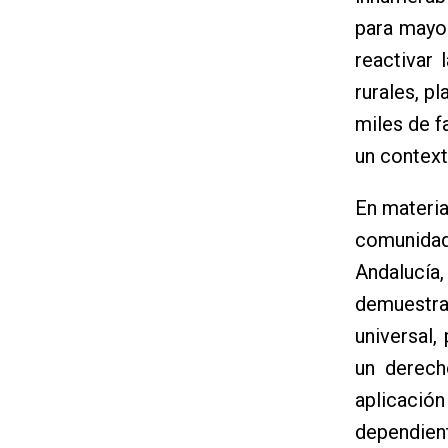
para mayor
reactivar
rurales, p
miles de f
un context
En materia
comunidad
Andalucía,
demuestr
universal,
un derech
aplicació
dependient