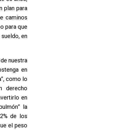
n plan para
 de caminos
lo para que
 sueldo, en
 de nuestra
ostenga en
a”, como lo
un derecho
vertirlo en
pulmón” la
22% de los
que el peso