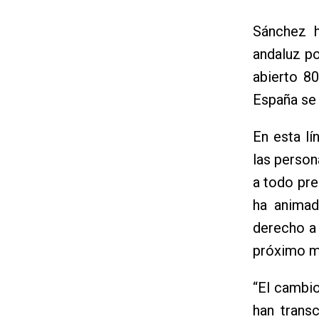
Sánchez h
andaluz po
abierto 8
España se 
En esta lí
las person
a todo pre
ha animad
derecho a 
próximo m
“El cambi
han trans