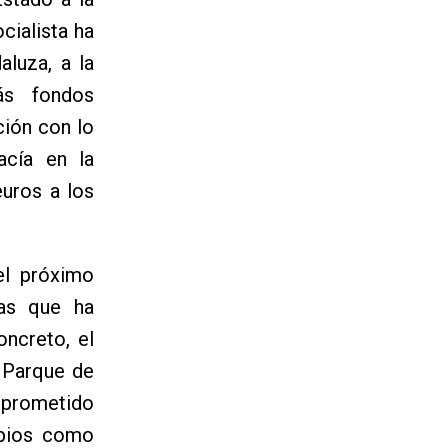
cialista ha
luza, a la
ás fondos
ción con lo
cía en la
uros a los
el próximo
tas que ha
oncreto, el
 Parque de
mprometido
ipios como