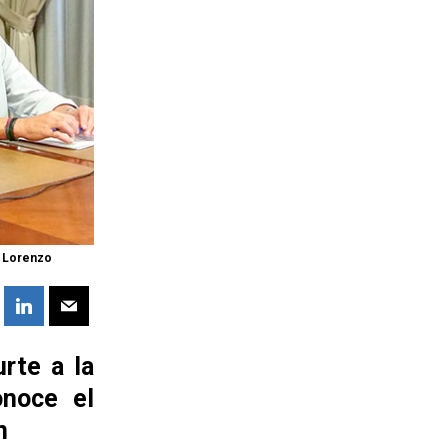
o Lorenzo
rte a la
onoce el
n