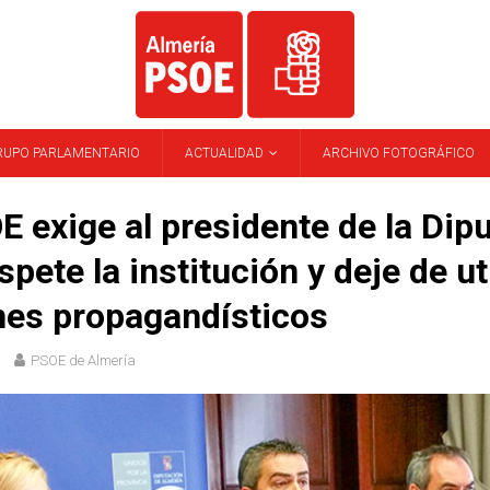
RUPO PARLAMENTARIO
ACTUALIDAD
ARCHIVO FOTOGRÁFICO
E exige al presidente de la Dip
spete la institución y deje de uti
nes propagandísticos
PSOE de Almería