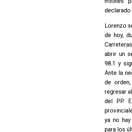
mítines p
declarado 
Lorenzo se
de hoy, d
Carretera
abrir un 
98.1 y si
Ante la ne
de orden,
regresar a
del PP. E
provincial
ya no hay
para los ú