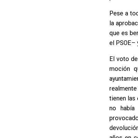
Pese a to
la aprobac
que es be
el PSOE– y
El voto de
moción qu
ayuntamien
realmente 
tienen las
no había
provocado 
devolución
años en c