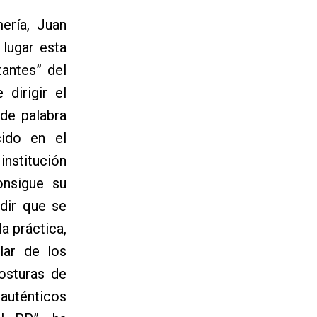
ería, Juan
lugar esta
tantes” del
dirigir el
 de palabra
cido en el
nstitución
onsigue su
edir que se
a práctica,
lar de los
osturas de
 auténticos