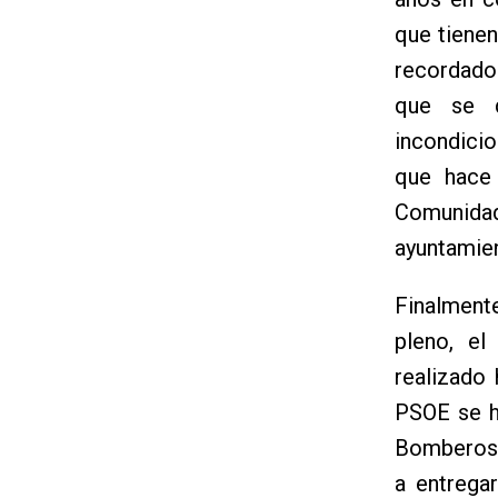
que tienen
recordado
que se d
incondicio
que hace
Comunidad
ayuntamien
Finalment
pleno, el
realizado
PSOE se h
Bomberos 
a entrega