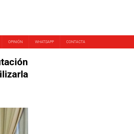
OPINIÓN
WHATSAPP
CONTACTA
utación
lizarla