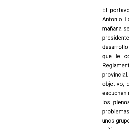
El portav
Antonio L
mañana se
president
desarrollo
que le co
Reglamen
provincia
objetivo,
escuchen a
los pleno
problemas
unos grupo