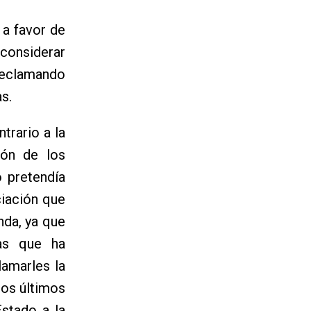
 a favor de
 considerar
reclamando
s.
trario a la
ión de los
o pretendía
ciación que
nda, ya que
mas que ha
lamarles la
los últimos
Estado a la