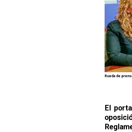
Rueda de prensa
El port
oposici
Reglame