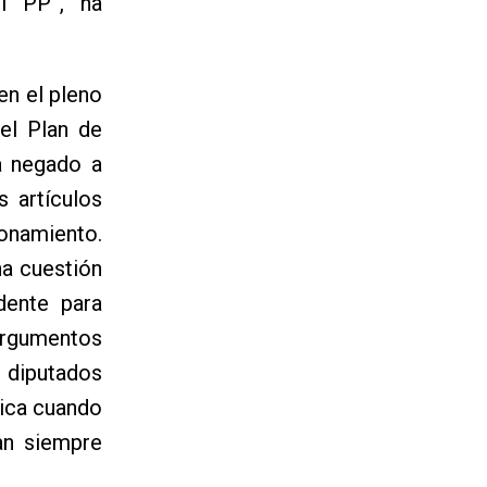
el PP”, ha
en el pleno
 el Plan de
a negado a
 artículos
onamiento.
na cuestión
dente para
 argumentos
 diputados
lica cuando
jan siempre