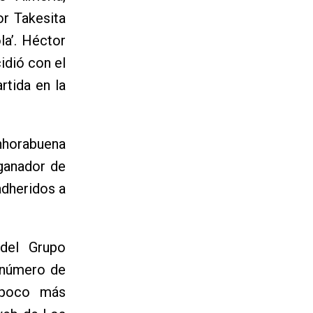
or Takesita
a’. Héctor
idió con el
rtida en la
nhorabuena
ganador de
adheridos a
 del Grupo
 número de
 poco más