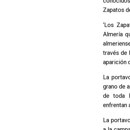
conocidos
Zapatos de
‘Los Zapa
Almería q
almeriens
través de 
aparición 
La portav
grano de a
de toda 
enfrentan 
La portavo
a la campa