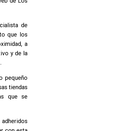
web de Los
ialista de
to que los
ximidad, a
ivo y de la
.
tro pequeño
sas tiendas
as que se
s adheridos
ar con esta