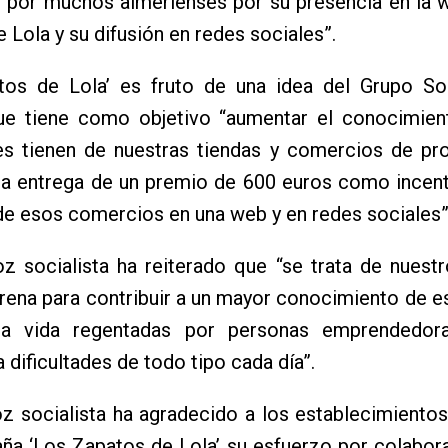
 por muchos almerienses por su presencia en la 
 Lola y su difusión en redes sociales”.
tos de Lola’ es fruto de una idea del Grupo Soc
ue tiene como objetivo “aumentar el conocimien
es tienen de nuestras tiendas y comercios de pro
la entrega de un premio de 600 euros como incent
de esos comercios en una web y en redes sociales”
oz socialista ha reiterado que “se trata de nues
rena para contribuir a un mayor conocimiento de e
la vida regentadas por personas emprendedor
a dificultades de todo tipo cada día”.
z socialista ha agradecido a los establecimiento
ña ‘Los Zapatos de Lola’ su esfuerzo por colabor