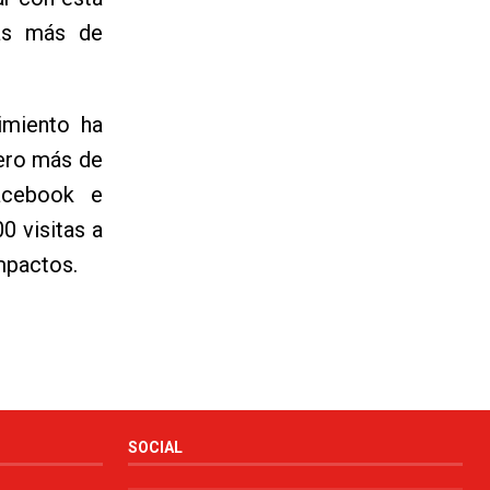
das más de
imiento ha
rero más de
Facebook e
0 visitas a
impactos.
SOCIAL