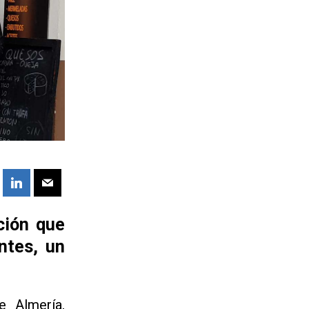
ción que
ntes, un
e Almería,