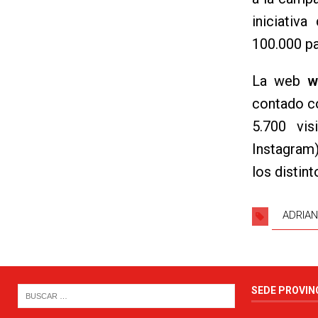
iniciativ
100.000 pa
La web
w
contado co
5.700 vis
Instagram)
los distin
ADRIAN
SEDE PROVIN