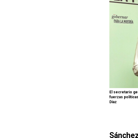
El secretario g
fuerzas política
Díaz
Sánchez 