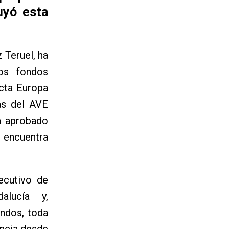
uyó esta
 Teruel, ha
los fondos
cta Europa
as del AVE
a aprobado
 encuentra
jecutivo de
lucía y,
ondos, toda
incia desde