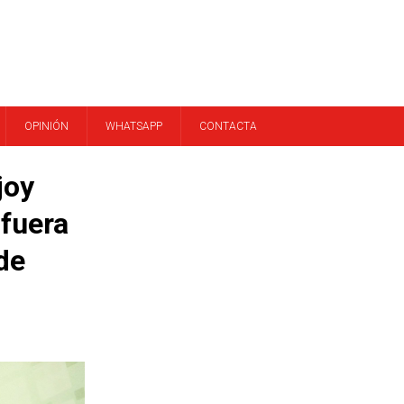
OPINIÓN
WHATSAPP
CONTACTA
joy
 fuera
de