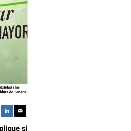
ilidad a las
tidura de Susana
plique si