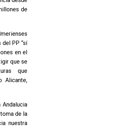
illones de
almerienses
 del PP “sí
lones en el
igir que se
turas que
 Alicante,
a Andalucia
toma de la
cia nuestra