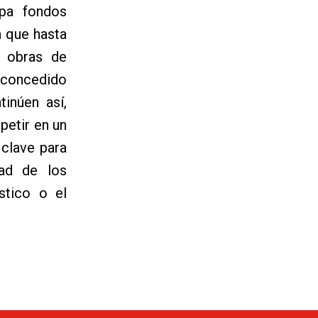
opa fondos
a que hasta
e obras de
 concedido
inúen así,
petir en un
 clave para
dad de los
stico o el