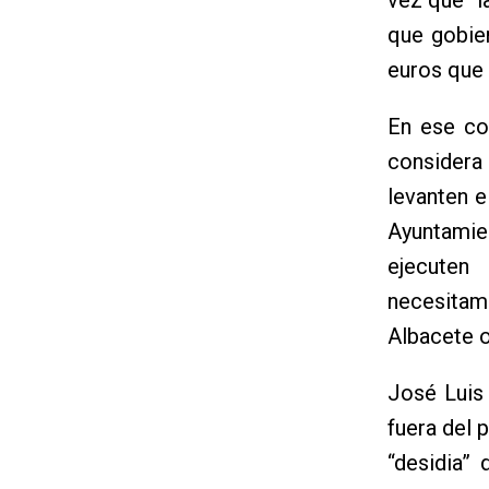
que gobie
euros que 
En ese con
considera 
levanten e
Ayuntamien
ejecuten
necesitam
Albacete o
José Luis
fuera del
“desidia”