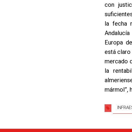
con justi
suficiente
la fecha
Andalucía
Europa de
está claro
mercado d
la rentab
almeriens
mármol”, h
INFRA