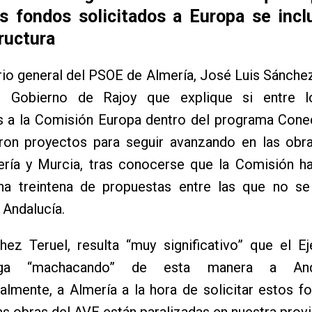
os fondos solicitados a Europa se incl
ructura
rio general del PSOE de Almería, José Luis Sánchez
al Gobierno de Rajoy que explique si entre 
os a la Comisión Europa dentro del programa Cone
eron proyectos para seguir avanzando en las obr
ería y Murcia, tras conocerse que la Comisión h
a treintena de propuestas entre las que no se
 Andalucía.
hez Teruel, resulta “muy significativo” que el E
iga “machacando” de esta manera a Anda
lmente, a Almería a la hora de solicitar estos f
as obras del AVE están paralizadas en nuestra prov