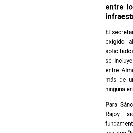
entre l
infraest
El secreta
exigido 
solicitad
se incluy
entre Alm
más de un
ninguna en
Para Sánc
Rajoy s
fundamenta
vez que “l