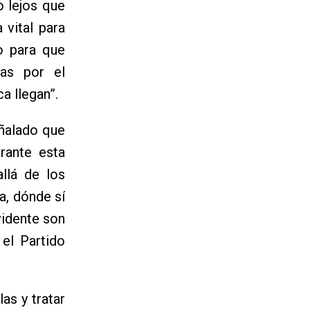
o lejos que
 vital para
o para que
das por el
a llegan”.
eñalado que
rante esta
llá de los
a, dónde sí
vidente son
el Partido
as y tratar