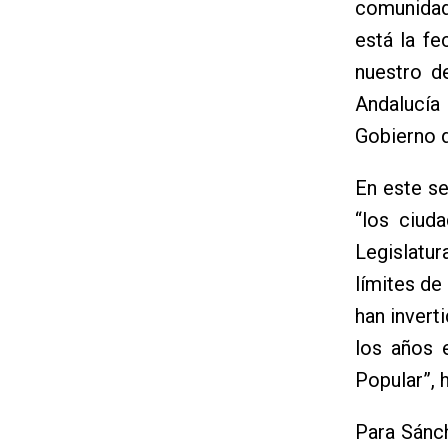
comunidad,
está la fe
nuestro d
Andalucía
Gobierno d
En este se
“los ciud
Legislatu
límites de
han invert
los años 
Popular”, 
Para Sánch