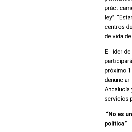
prácticame
ley”. “Est
centros de
de vida de
El líder d
participar
próximo 1 
denunciar 
Andalucía 
servicios 
“No es un
política”