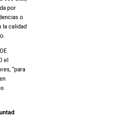
ida por
dencias o
 la calidad
o.
SOE
O el
res, “para
 en
os
luntad