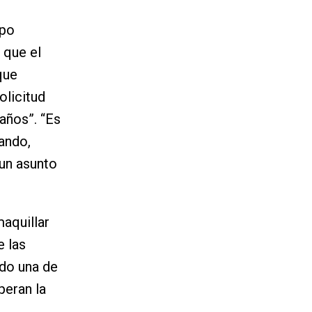
upo
 que el
que
olicitud
años”. “Es
ando,
 un asunto
maquillar
e las
ndo una de
peran la