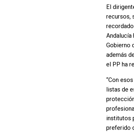
El dirigent
recursos, s
recordado 
Andalucía 
Gobierno d
además de
el PP ha r
“Con esos 
listas de 
protección 
profesiona
institutos
preferido d