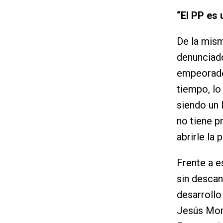
“El PP es 
De la mism
denunciado
empeorado 
tiempo, lo
siendo un 
no tiene p
abrirle la
Frente a e
sin descan
desarrollo
Jesús Mon