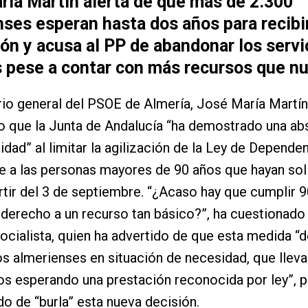
ría Martín alerta de que más de 2.300
ses esperan hasta dos años para recibi
ón y acusa al PP de abandonar los servi
s pese a contar con más recursos que n
rio general del PSOE de Almería, José María Martín
 que la Junta de Andalucía “ha demostrado una abs
lidad” al limitar la agilización de la Ley de Depende
 a las personas mayores de 90 años que hayan soli
rtir del 3 de septiembre. “¿Acaso hay que cumplir 
 derecho a un recurso tan básico?”, ha cuestionado 
socialista, quien ha advertido de que esta medida “d
 almerienses en situación de necesidad, que llev
os esperando una prestación reconocida por ley”, p
ado de “burla” esta nueva decisión.