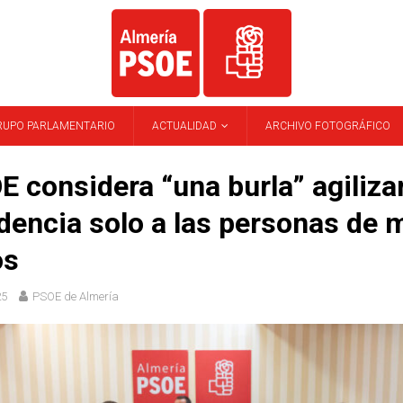
RUPO PARLAMENTARIO
ACTUALIDAD
ARCHIVO FOTOGRÁFICO
E considera “una burla” agilizar
encia solo a las personas de 
os
25
PSOE de Almería