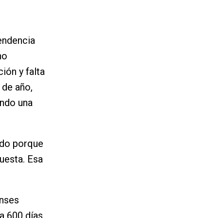
pendencia
no
ión y falta
 de año,
ando una
rido porque
uesta. Esa
enses
a 600 días,