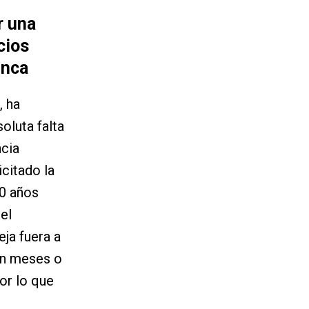
r una
cios
unca
, ha
oluta falta
ncia
citado la
90 años
el
eja fuera a
an meses o
or lo que