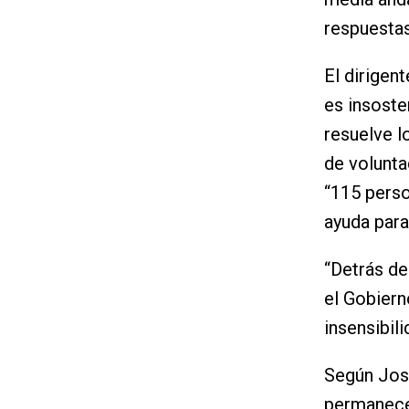
respuestas
El dirigen
es insoste
resuelve l
de volunta
“115 perso
ayuda para
“Detrás de
el Gobiern
insensibil
Según Jos
permanecen