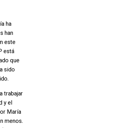
ía ha
s han
n este
P está
rado que
a sido
ido.
a trabajar
 y el
por María
en menos.