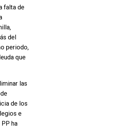
a falta de
a
lla,
ás del
mo periodo,
deuda que
iminar las
 de
icia de los
legios e
l PP ha