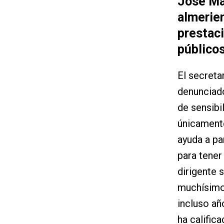
José Ma
almerien
prestaci
público
El secreta
denunciado
de sensibi
únicamente
ayuda a pa
para tener
dirigente 
muchísimos
incluso añ
ha calific