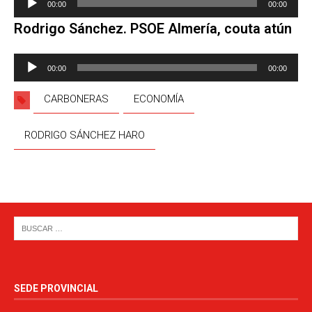
00:00
00:00
de
Rodrigo Sánchez. PSOE Almería, couta atún
audio
Reproductor
00:00
00:00
de
audio
CARBONERAS
ECONOMÍA
RODRIGO SÁNCHEZ HARO
SEDE PROVINCIAL