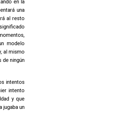
zando en la
sentará una
rá al resto
ignificado
momentos,
 un modelo
y, al mismo
os de ningún
os intentos
ier intento
aldad y que
a jugaba un