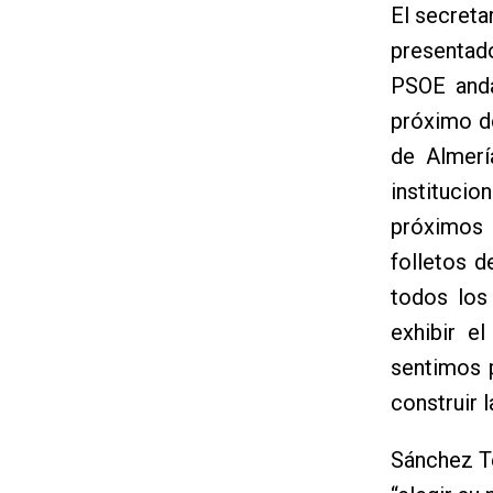
El secreta
presentad
PSOE anda
próximo d
de Almerí
instituci
próximos 
folletos d
todos los
exhibir e
sentimos 
construir 
Sánchez Te