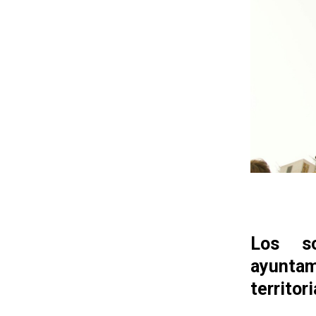
Los so
ayunta
territor