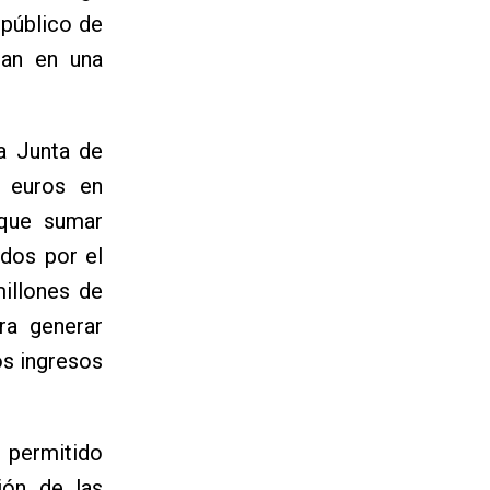
 público de
ran en una
la Junta de
e euros en
 que sumar
dos por el
illones de
ra generar
os ingresos
 permitido
ión de las