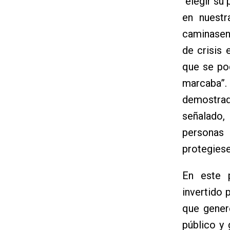
“elegir su
en nuestr
caminasen 
de crisis
que se po
marcaba”.
demostra
señalado,
personas
protegiese
En este p
invertido 
que gener
público y 