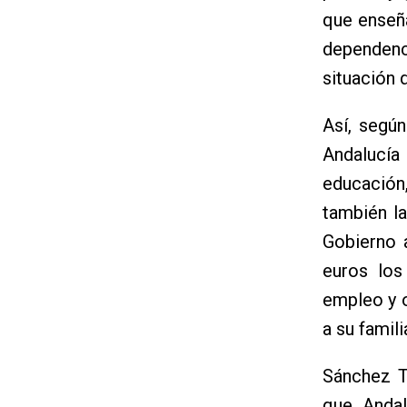
que enseña
dependenc
situación 
Así, según
Andalucí
educación
también l
Gobierno 
euros los
empleo y o
a su famili
Sánchez T
que Andal