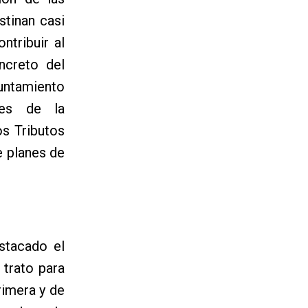
stinan casi
ntribuir al
ncreto del
yuntamiento
tes de la
os Tributos
e planes de
stacado el
 trato para
rimera y de