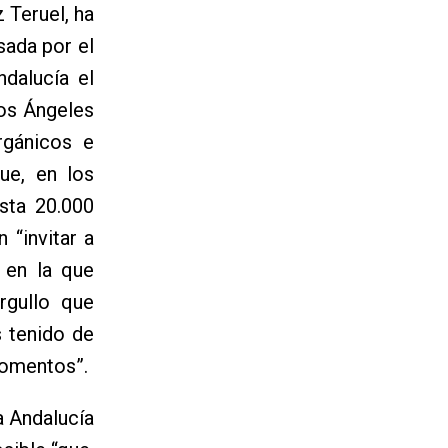
 Teruel, ha
ada por el
dalucía el
Los Ángeles
rgánicos e
ue, en los
asta 20.000
 “invitar a
 en la que
rgullo que
s tenido de
momentos”.
a Andalucía