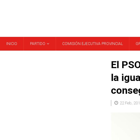
INICIO
PARTIDO
COMISIÓN EJECUTIVA PROVINCIAL
G
El PSO
la igu
conseg
22 Feb, 20