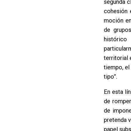
segunda cl
cohesión e
moción en 
de grupos
históric
particula
territoria
tiempo, el 
tipo”.
En esta lí
de romper 
de impone
pretenda v
papel subs