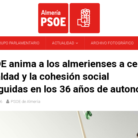
RUPO PARLAMENTARIO
ACTUALIDAD
ARCHIVO FOTOGRÁFICO
E anima a los almerienses a ce
aldad y la cohesión social
uidas en los 36 años de auto
16
PSOE de Almería