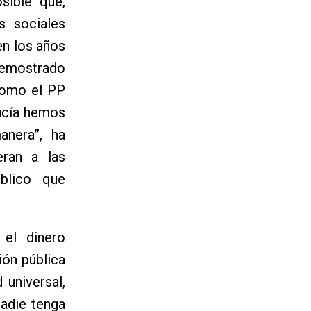
sible “que,
s sociales
en los años
demostrado
como el PP
lucía hemos
nera”, ha
eran a las
blico que
 el dinero
ión pública
 universal,
nadie tenga