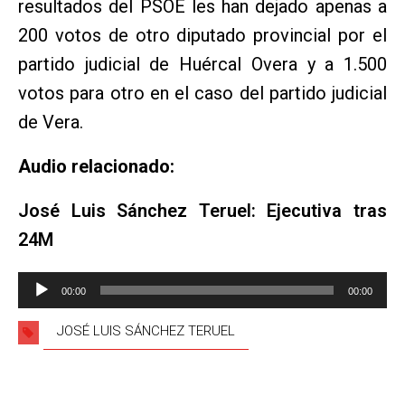
resultados del PSOE les han dejado apenas a
200 votos de otro diputado provincial por el
partido judicial de Huércal Overa y a 1.500
votos para otro en el caso del partido judicial
de Vera.
Audio relacionado:
José Luis Sánchez Teruel: Ejecutiva tras
24M
Reproductor
00:00
00:00
de
audio
JOSÉ LUIS SÁNCHEZ TERUEL