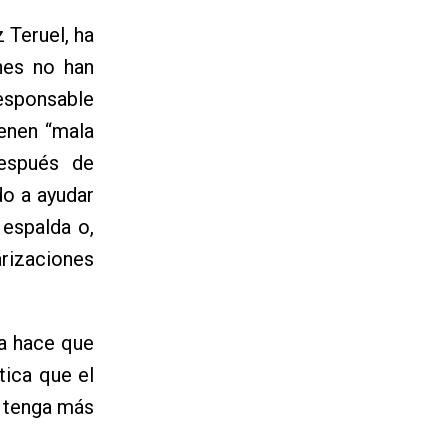
 Teruel, ha
nes no han
esponsable
ienen “mala
después de
do a ayudar
 espalda o,
rizaciones
ia hace que
tica que el
s tenga más