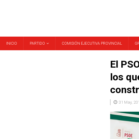
INICIO
PARTIDO
COMISIÓN EJECUTIVA PROVINCIAL
G
El PSO
los qu
constr
31 May, 20