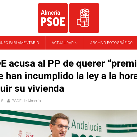
RUPO PARLAMENTARIO
ACTUALIDAD
ARCHIVO FOTOGRÁFICO
E acusa al PP de querer “premi
e han incumplido la ley a la hor
uir su vivienda
18
PSOE de Almería