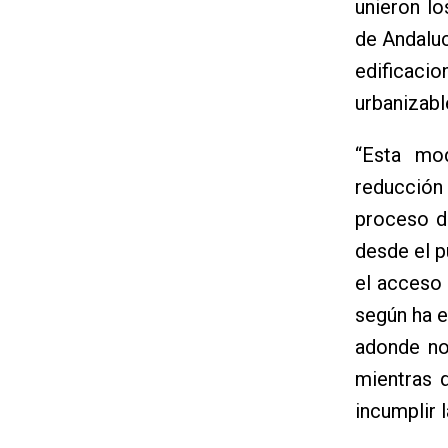
unieron l
de Andaluc
edificacio
urbanizabl
“Esta mo
reducción 
proceso d
desde el p
el acceso 
según ha e
adonde no 
mientras 
incumplir l