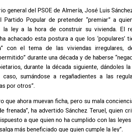
rio general del PSOE de Almería, José Luis Sánchez
l Partido Popular de pretender “premiar” a quie
 la ley a la hora de construir su vivienda. El r
 ha achacado esta postura a que los ‘populares’ t
a” con el tema de las viviendas irregulares, 
permitido” durante una década y de haberse “nega
ietarios, durante la década siguiente, dándoles la
l caso, sumándose a regañadientes a las regula
s por otros”.
vo que ahora muevan ficha, pero su mala concienc
e frenada”, ha advertido Sánchez Teruel, quien cri
ispuesto a que quien no ha cumplido con las leye
 salga más beneficiado que quien cumple la ley”.