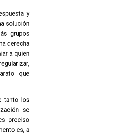
espuesta y
a solución
más grupos
una derecha
iar a quien
egularizar,
arato que
e tanto los
ización se
es preciso
mento es, a
.