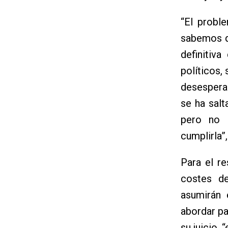
“El probl
sabemos q
definitiv
políticos,
desesperad
se ha salt
pero no 
cumplirla”
Para el re
costes de
asumirán 
abordar pa
su juicio,