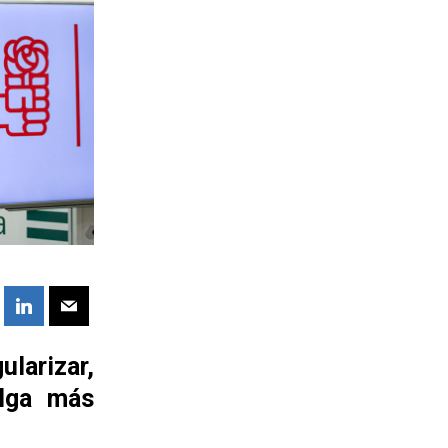
larizar,
alga más