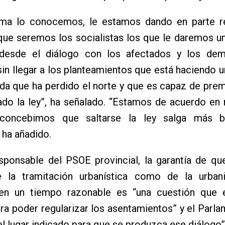
ema lo conocemos, le estamos dando en parte r
ue seremos los socialistas los que le daremos un
a desde el diálogo con los afectados y los de
 sin llegar a los planteamientos que está haciendo 
a que ha perdido el norte y que es capaz de prem
ado la ley”, ha señalado. “Estamos de acuerdo en r
concebimos que saltarse la ley salga más b
, ha añadido.
sponsable del PSOE provincial, la garantía de qu
 la tramitación urbanística como de la urban
en un tiempo razonable es “una cuestión que 
ra poder regularizar los asentamientos” y el Parla
 “el lugar indicado para que se produzca ese diálogo”