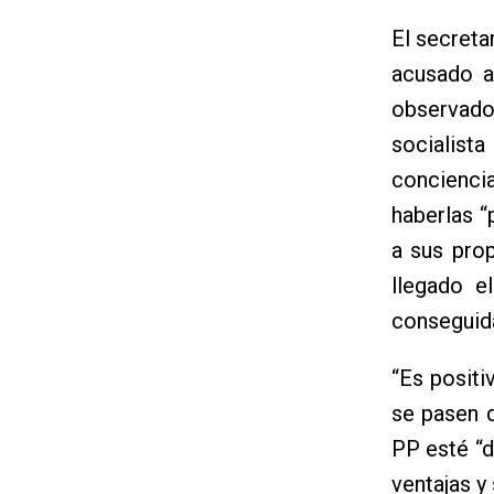
El secreta
acusado a
observado
socialista
concienci
haberlas “
a sus prop
llegado e
conseguida
“Es positi
se pasen d
PP esté “d
ventajas y