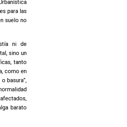
Urbanística
es para las
en suelo no
stía ni de
al, sino un
icas, tanto
va, como en
 o basura”,
 normalidad
 afectados,
alga barato