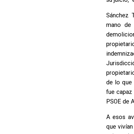
Sánchez T
mano de d
demolicio
propieta
indemnizad
Jurisdicci
propietari
de lo que
fue capaz 
PSOE de A
A esos av
que vivían