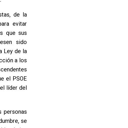
tas, de la
ara evitar
os que sus
iesen sido
a Ley de la
cción a los
ascendentes
que el PSOE
l líder del
s personas
idumbre, se