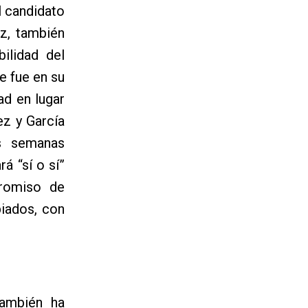
l candidato
z, también
ilidad del
e fue en su
ad en lugar
ez y García
as semanas
á “sí o sí”
romiso de
piados, con
también ha