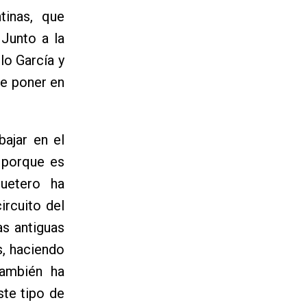
tinas, que
Junto a la
lo García y
de poner en
ajar en el
, porque es
quetero ha
ircuito del
s antiguas
s, haciendo
También ha
ste tipo de