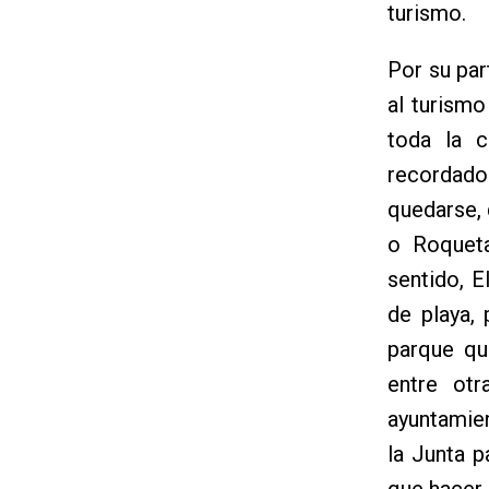
turismo.
Por su par
al turism
toda la c
recordado
quedarse,
o Roqueta
sentido, E
de playa,
parque qu
entre otr
ayuntamie
la Junta p
que hacer 