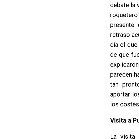
debate la 
roquetero
presente 
retraso ac
día el que
de que fu
explicaro
parecen ha
tan pron
aportar lo
los costes
Visita a P
La visita