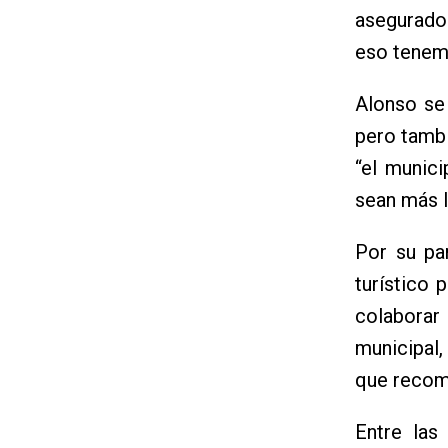
asegurado 
eso tenemo
Alonso se
pero tamb
“el munic
sean más l
Por su pa
turístico 
colabora
municipal,
que recomi
Entre las