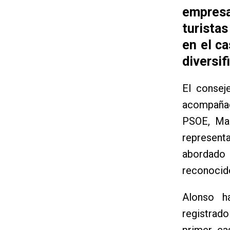
empresa
turista
en el c
diversi
El consej
acompañad
PSOE, Man
represent
abordado
reconocid
Alonso h
registrado
primer ca