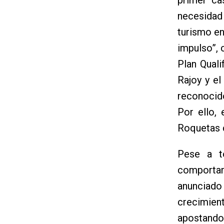
necesidad
turismo en
impulso”,
Plan Qual
Rajoy y e
reconocido
Por ello,
Roquetas c
Pese a t
comportami
anunciado 
crecimien
apostando 