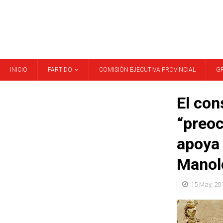
INICIO
PARTIDO
COMISIÓN EJECUTIVA PROVINCIAL
G
El con
“preoc
apoya 
Manol
15 May, 20