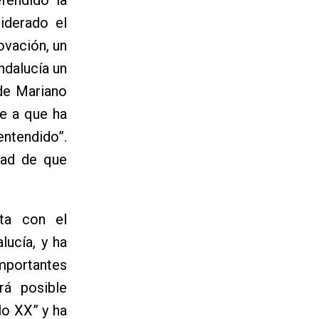
iderado el
ovación, un
ndalucía un
 de Mariano
e a que ha
entendido”.
dad de que
ta con el
lucía, y ha
importantes
rá posible
lo XX” y ha