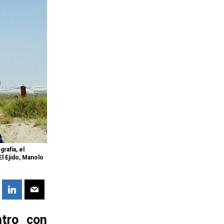
rafía, el
El Ejido, Manolo
tro con