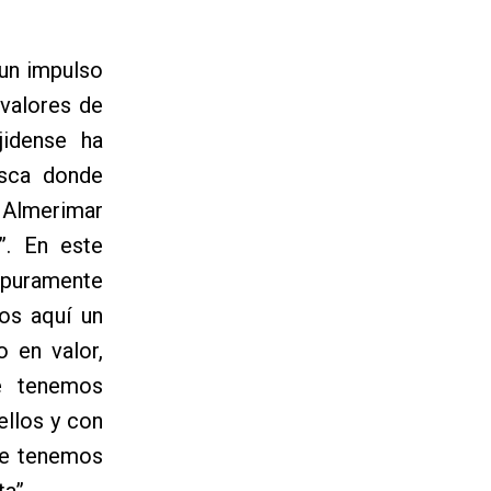
 un impulso
 valores de
jidense ha
usca donde
o Almerimar
”. En este
n puramente
mos aquí un
 en valor,
ue tenemos
ellos y con
que tenemos
ta”.