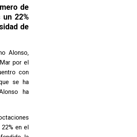
úmero de
s un 22%
sidad de
no Alonso,
Mar por el
uentro con
 que se ha
Alonso ha
ctaciones
n 22% en el
fendido la