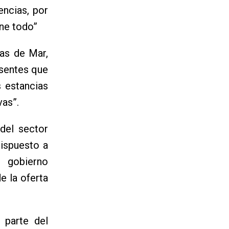
encias, por
ene todo”
as de Mar,
esentes que
s estancias
vas”.
del sector
dispuesto a
l gobierno
e la oferta
 parte del