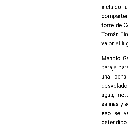
incluido 
comparten
torre de C
Tomás Elor
valor el lug
Manolo Ga
paraje par
una pena 
desvelado 
agua, met
salinas y 
eso se va
defendido 