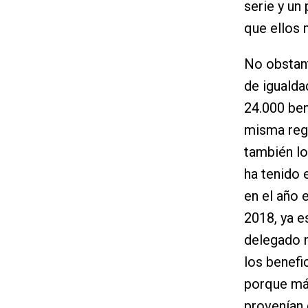
serie y un
que ellos 
No obstan
de igualda
24.000 ben
misma regl
también lo
ha tenido 
en el año e
2018, ya e
delegado n
los benefi
porque más
provenían 