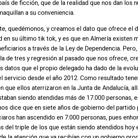
 país de ficción, que de la realidad que nos dan los 
maquillan a su conveniencia.
te, quedémonos, y creamos el dato que ofrece el 
d en su último tik tok, y es que en Almería existen 
eficiarios a través de la Ley de Dependencia. Pero,
a de tres y regresión al pasado que nos ofrece, 
s datos que el propio delegado ha dado de la evol
el servicio desde el año 2012. Como resultado te
n que ellos aterrizaron en la Junta de Andalucía, al
staban siendo atendidas más de 17.000 personas, es
os dice que en siete años de gobierno del partido 
ciaros han ascendido en 7.000 personas, pues enho
 del triple de los que están siendo atendidos hoy 
de la atención que ya recibían con un gobierno prog