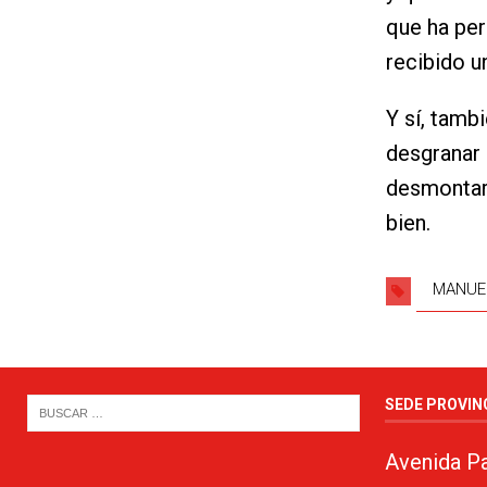
que ha per
recibido u
Y sí, tamb
desgranar 
desmontar 
bien.
MANUE
SEDE PROVIN
Avenida Pa