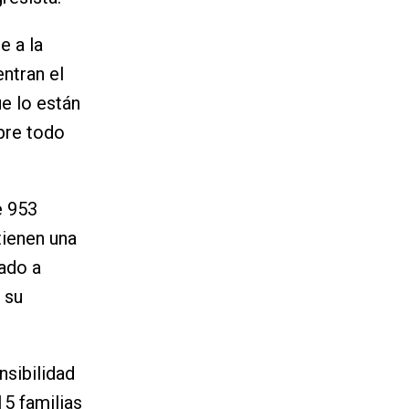
e a la
ntran el
ue lo están
bre todo
e 953
tienen una
ado a
 su
sibilidad
5 familias