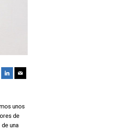
emos unos
dores de
 de una