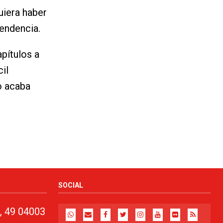
uiera haber
pendencia.
pítulos a
il
o acaba
SOCIAL
, 49 04003