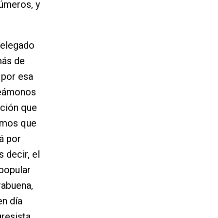
números, y
delegado
más de
 por esa
creámonos
ución que
nemos que
lá por
 decir, el
popular
rabuena,
en día
resista.