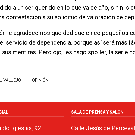
dido a un ser querido en lo que va de año, sin ni siq
na contestación a su solicitud de valoración de de
ién le agradecemos que dedique cinco pequeños ca
el servicio de dependencia, porque así será más fác
sus mentiras. Pero ojo, les hago spoiler, la serie n
L VALLEJO
OPINIÓN
CIAL
SALA DE PRENSA Y SALÓN
blo Iglesias, 92
Calle Jesús de Perceval