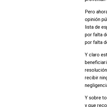
Pero ahora
opinión pú
lista de e
por falta 
por falta d
Y claro es
beneficiar
resolución
recibir ni
negligencia
Y sobre to
y que reco