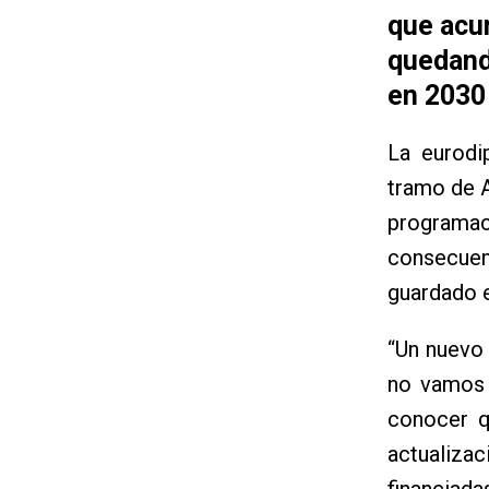
que acu
quedando
en 2030
La eurodi
tramo de A
programa
consecuen
guardado e
“Un nuevo 
no vamos 
conocer q
actualiza
financiada