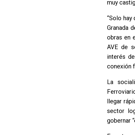
muy castig
“Solo hay 
Granada d
obras en 
AVE de se
interés d
conexión f
La social
Ferroviari
llegar ráp
sector lo
gobernar “