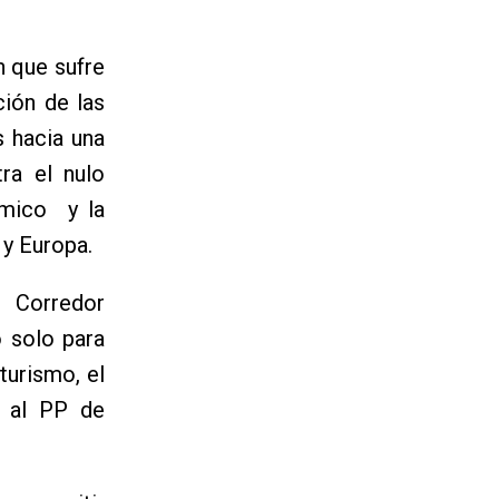
n que sufre
ión de las
 hacia una
ra el nulo
ómico y la
 y Europa.
l Corredor
o solo para
turismo, el
o al PP de