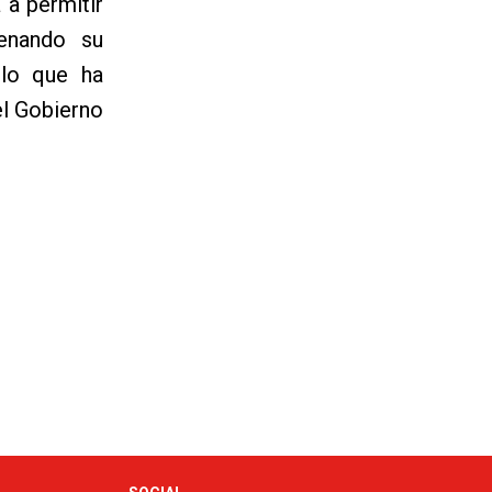
 a permitir
renando su
 lo que ha
el Gobierno