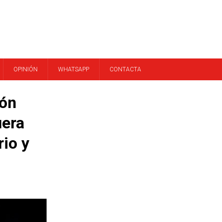
OPINIÓN
WHATSAPP
CONTACTA
ión
uera
rio y