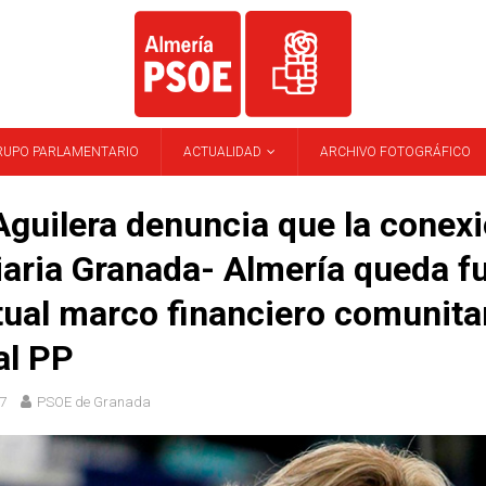
RUPO PARLAMENTARIO
ACTUALIDAD
ARCHIVO FOTOGRÁFICO
Aguilera denuncia que la conex
iaria Granada- Almería queda f
tual marco financiero comunita
al PP
7
PSOE de Granada