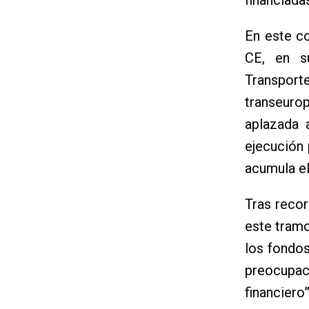
En este co
CE, en s
Transpor
transeur
aplazada 
ejecución 
acumula el
Tras recor
este tramo
los fondo
preocupac
financiero