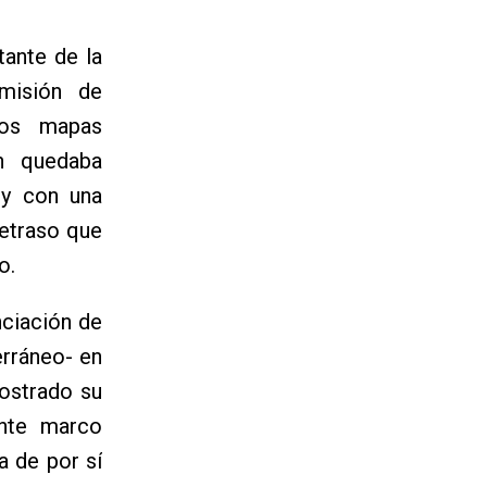
tante de la
misión de
los mapas
ón quedaba
 y con una
retraso que
o.
nciación de
erráneo- en
mostrado su
ente marco
a de por sí