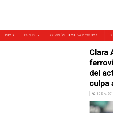
INICIO
PARTIDO
COMISIÓN EJECUTIVA PROVINCIAL
G
Clara 
ferrov
del ac
culpa 
30 Ene, 201