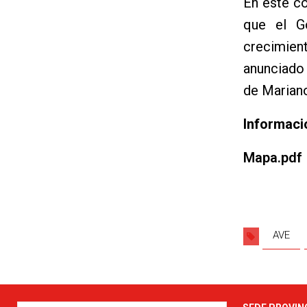
En este c
que el Go
crecimie
anunciado 
de Mariano
Informaci
Mapa.pdf
AVE