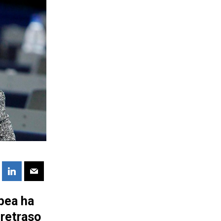
pea ha
 retraso